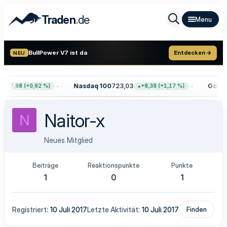
.
Traden
de
BullPower V7 ist da
Entdecken →
NEU
Nasdaq 100
723,03
Gold
4.
+47,68 (+0,62 %)
+8,38 (+1,17 %)
Naitor-x
N
Neues Mitglied
Beiträge
Reaktionspunkte
Punkte
1
0
1
Registriert
10 Juli 2017
Letzte Aktivität
10 Juli 2017
Finden