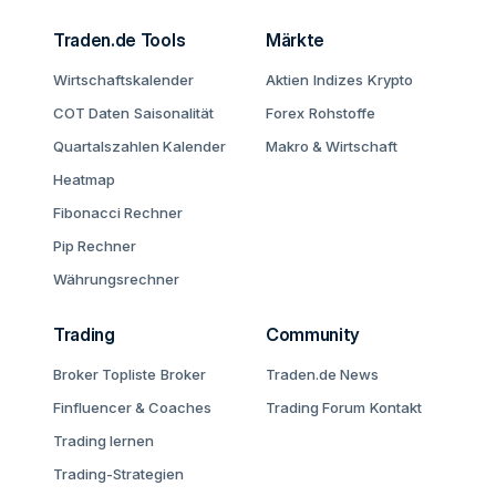
Traden.de Tools
Märkte
Wirtschaftskalender
Aktien
Indizes
Krypto
COT Daten
Saisonalität
Forex
Rohstoffe
Quartalszahlen Kalender
Makro & Wirtschaft
Heatmap
Fibonacci Rechner
Pip Rechner
Währungsrechner
Trading
Community
Broker Topliste
Broker
Traden.de News
Finfluencer & Coaches
Trading Forum
Kontakt
Trading lernen
Trading-Strategien