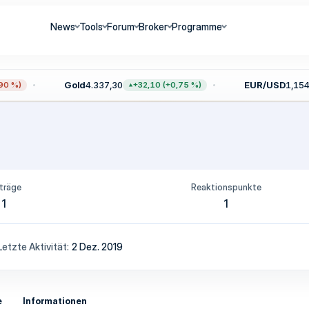
News
Tools
Forum
Broker
Programme
Gold
4.337,30
EUR/USD
1,1543
0 %)
+32,10 (+0,75 %)
träge
Reaktionspunkte
1
1
Letzte Aktivität
2 Dez. 2019
e
Informationen