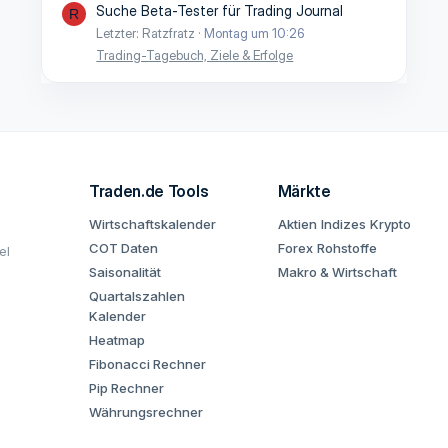
Suche Beta-Tester für Trading Journal
R
Letzter: Ratzfratz
Montag um 10:26
Trading-Tagebuch, Ziele & Erfolge
Traden.de Tools
Märkte
Wirtschaftskalender
Aktien
Indizes
Krypto
COT Daten
Forex
Rohstoffe
el
Saisonalität
Makro & Wirtschaft
Quartalszahlen
Kalender
Heatmap
Fibonacci Rechner
Pip Rechner
Währungsrechner