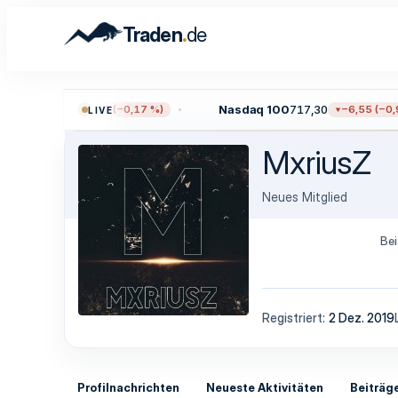
.
Traden
de
0
7.723,55
Nasdaq 100
717,30
−12,97 (−0,17 %)
−6,55 (−0,9
LIVE
MxriusZ
Neues Mitglied
Bei
Registriert
2 Dez. 2019
Profilnachrichten
Neueste Aktivitäten
Beiträg