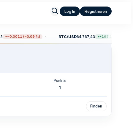
Log In
Registrieren
BTC/USD
64.767,43
−0,0011 (−0,09 %)
+165,11 (+0,26 %)
Punkte
1
Finden