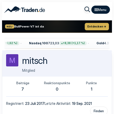
.
Traden
de
BullPower V7 ist da
Entdecken →
NEU
Nasdaq 100
723,03
Gold
4.399,
8 (+0,62 %)
+8,38 (+1,17 %)
mitsch
M
Mitglied
Beiträge
Reaktionspunkte
Punkte
7
0
1
Registriert
23 Juli 2017
Letzte Aktivität
19 Sep. 2021
Finden