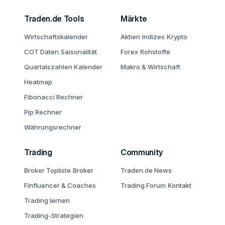
Traden.de Tools
Märkte
Wirtschaftskalender
Aktien
Indizes
Krypto
COT Daten
Saisonalität
Forex
Rohstoffe
Quartalszahlen Kalender
Makro & Wirtschaft
Heatmap
Fibonacci Rechner
Pip Rechner
Währungsrechner
Trading
Community
Broker Topliste
Broker
Traden.de News
Finfluencer & Coaches
Trading Forum
Kontakt
Trading lernen
Trading-Strategien