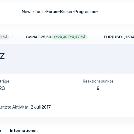
News
Tools
Forum
Broker
Programme
Gold
4.325,50
EUR/USD
1,1534
%)
+20,30 (+0,47 %)
z
träge
Reaktionspunkte
23
9
Letzte Aktivität
2 Juli 2017
e
Informationen