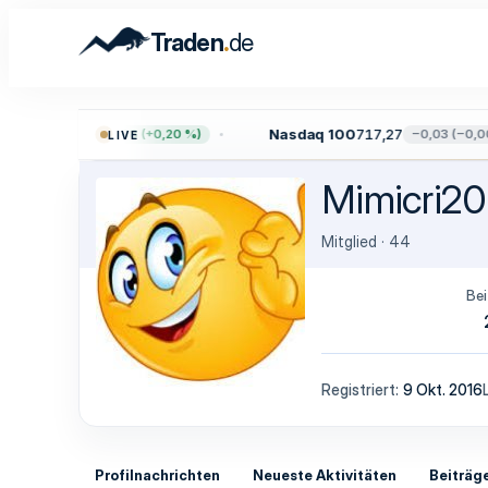
.
Traden
de
0
7.739,13
Nasdaq 100
717,27
+15,58 (+0,20 %)
−0,03 (−0,00 
LIVE
Mimicri20
Mitglied
·
44
Bei
Registriert
9 Okt. 2016
Profilnachrichten
Neueste Aktivitäten
Beiträg