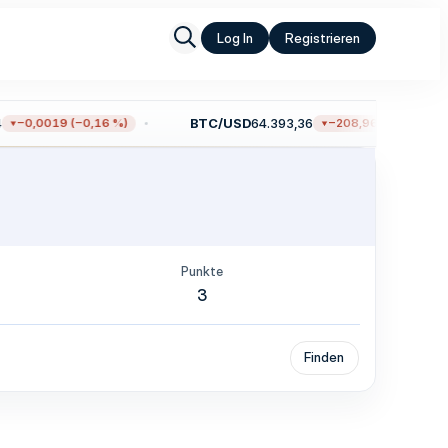
Log In
Registrieren
BTC/USD
64.393,36
−0,0019 (−0,16 %)
−208,96 (−0,32 %)
Punkte
3
Finden