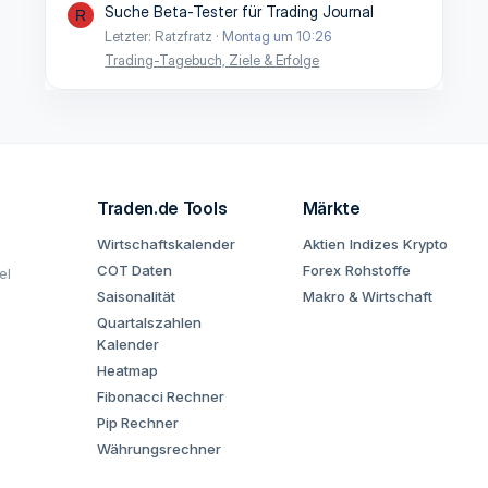
Suche Beta-Tester für Trading Journal
R
Letzter: Ratzfratz
Montag um 10:26
Trading-Tagebuch, Ziele & Erfolge
Traden.de Tools
Märkte
Wirtschaftskalender
Aktien
Indizes
Krypto
COT Daten
Forex
Rohstoffe
el
Saisonalität
Makro & Wirtschaft
Quartalszahlen
Kalender
Heatmap
Fibonacci Rechner
Pip Rechner
Währungsrechner