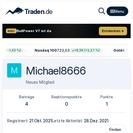
.
Traden
de
BullPower V7 ist da
Entdecken →
NEU
Nasdaq 100
723,03
Gold
4.399,
68 (+0,62 %)
+8,38 (+1,17 %)
Michael8666
M
Neues Mitglied
Beiträge
Reaktionspunkte
Punkte
4
0
1
Registriert
21 Okt. 2021
Letzte Aktivität
28 Dez. 2021
Finden