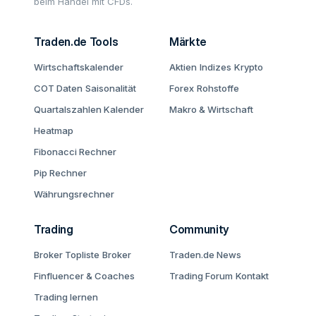
beim Handel mit CFDs.
Traden.de Tools
Märkte
Wirtschaftskalender
Aktien
Indizes
Krypto
COT Daten
Saisonalität
Forex
Rohstoffe
Quartalszahlen Kalender
Makro & Wirtschaft
Heatmap
Fibonacci Rechner
Pip Rechner
Währungsrechner
Trading
Community
Broker Topliste
Broker
Traden.de News
Finfluencer & Coaches
Trading Forum
Kontakt
Trading lernen