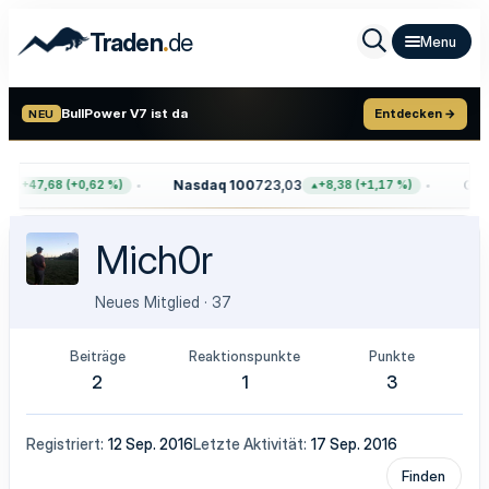
.
Traden
de
BullPower V7 ist da
Entdecken →
NEU
Nasdaq 100
723,03
Gold
+47,68 (+0,62 %)
+8,38 (+1,17 %)
Mich0r
Neues Mitglied
·
37
Beiträge
Reaktionspunkte
Punkte
2
1
3
Registriert
12 Sep. 2016
Letzte Aktivität
17 Sep. 2016
Finden