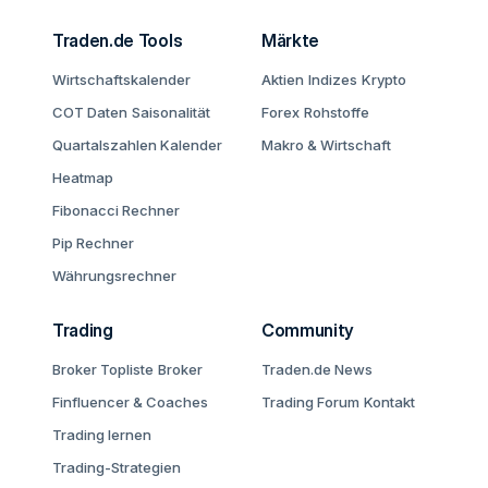
Traden.de Tools
Märkte
Wirtschaftskalender
Aktien
Indizes
Krypto
COT Daten
Saisonalität
Forex
Rohstoffe
Quartalszahlen Kalender
Makro & Wirtschaft
Heatmap
Fibonacci Rechner
Pip Rechner
Währungsrechner
Trading
Community
Broker Topliste
Broker
Traden.de News
Finfluencer & Coaches
Trading Forum
Kontakt
Trading lernen
Trading-Strategien