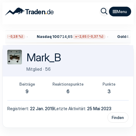
.
Traden
de
Nasdaq 100
714,65
Gold
4.419
59 (−0,18 %)
−2,65 (−0,37 %)
Mark_B
Mitglied
·
56
Beiträge
Reaktionspunkte
Punkte
9
6
3
Registriert
22 Jan. 2019
Letzte Aktivität
25 Mai 2023
Finden