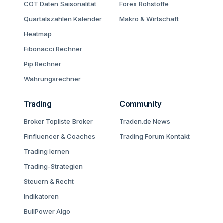
COT Daten
Saisonalität
Forex
Rohstoffe
Quartalszahlen Kalender
Makro & Wirtschaft
Heatmap
Fibonacci Rechner
Pip Rechner
Währungsrechner
Trading
Community
Broker Topliste
Broker
Traden.de News
Finfluencer & Coaches
Trading Forum
Kontakt
Trading lernen
Trading-Strategien
Steuern & Recht
Indikatoren
BullPower Algo