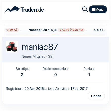
.
Traden
de
Nasdaq 100
715,81
Gold
4.300,
0 (−0,20 %)
−1,49 (−0,21 %)
maniac87
Neues Mitglied
·
39
Beiträge
Reaktionspunkte
Punkte
2
0
1
Registriert
29 Apr. 2016
Letzte Aktivität
1 Feb. 2017
Finden