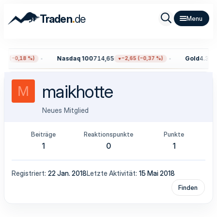
.
Traden
de
Nasdaq 100
714,65
Gold
4.324,
9 (−0,18 %)
−2,65 (−0,37 %)
maikhotte
M
Neues Mitglied
Beiträge
Reaktionspunkte
Punkte
1
0
1
Registriert
22 Jan. 2018
Letzte Aktivität
15 Mai 2018
Finden