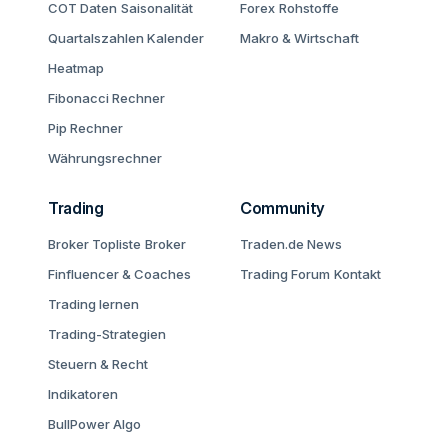
COT Daten
Saisonalität
Forex
Rohstoffe
Quartalszahlen Kalender
Makro & Wirtschaft
Heatmap
Fibonacci Rechner
Pip Rechner
Währungsrechner
Trading
Community
Broker Topliste
Broker
Traden.de News
Finfluencer & Coaches
Trading Forum
Kontakt
Trading lernen
Trading-Strategien
Steuern & Recht
Indikatoren
BullPower Algo