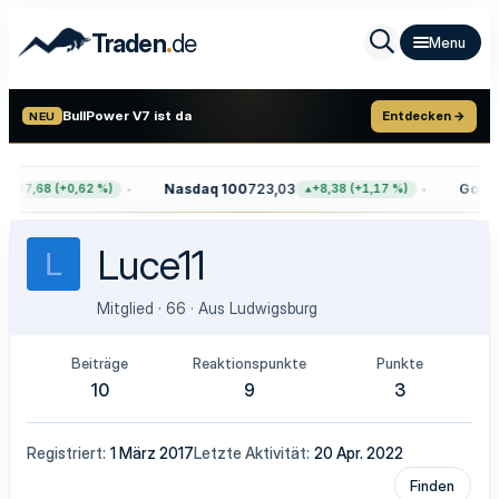
.
Traden
de
BullPower V7 ist da
Entdecken →
NEU
Nasdaq 100
723,03
Gold
4.
+47,68 (+0,62 %)
+8,38 (+1,17 %)
Luce11
L
Mitglied
·
66
·
Aus
Ludwigsburg
Beiträge
Reaktionspunkte
Punkte
10
9
3
Registriert
1 März 2017
Letzte Aktivität
20 Apr. 2022
Finden