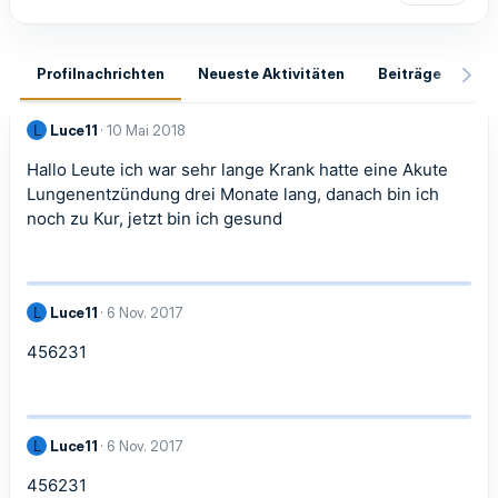
Profilnachrichten
Neueste Aktivitäten
Beiträge
In
Luce11
10 Mai 2018
L
Hallo Leute ich war sehr lange Krank hatte eine Akute
Lungenentzündung drei Monate lang, danach bin ich
noch zu Kur, jetzt bin ich gesund
Luce11
6 Nov. 2017
L
456231
Luce11
6 Nov. 2017
L
456231