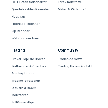
COT Daten
Saisonalität
Forex
Rohstoffe
Quartalszahlen Kalender
Makro & Wirtschaft
Heatmap
Fibonacci Rechner
Pip Rechner
Währungsrechner
Trading
Community
Broker Topliste
Broker
Traden.de News
Finfluencer & Coaches
Trading Forum
Kontakt
Trading lernen
Trading-Strategien
Steuern & Recht
Indikatoren
BullPower Algo