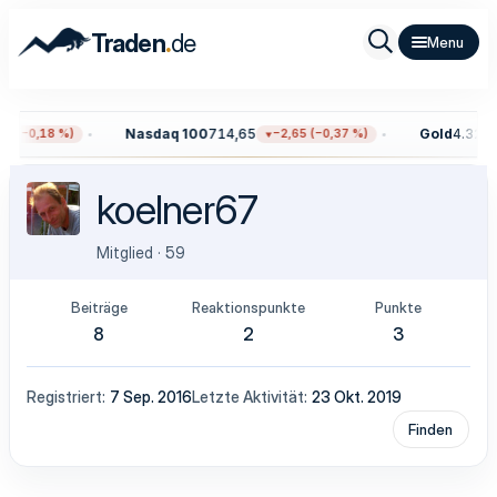
.
Traden
de
Nasdaq 100
714,65
Gold
4.328,
9 (−0,18 %)
−2,65 (−0,37 %)
koelner67
Mitglied
·
59
Beiträge
Reaktionspunkte
Punkte
8
2
3
Registriert
7 Sep. 2016
Letzte Aktivität
23 Okt. 2019
Finden