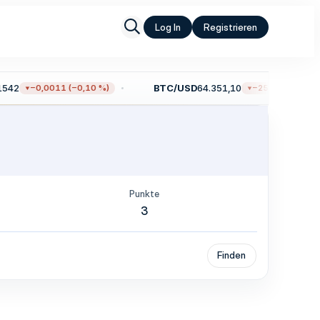
Log In
Registrieren
542
BTC/USD
64.351,10
−0,0011 (−0,10 %)
−251,22 (−0,39 %)
Punkte
3
Finden