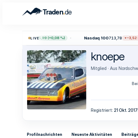
.
Traden
de
P 500
7.729,54
Nasdaq 100
713,78
+5,99 (+0,08 %)
−3,52 (−
LIVE
knoepe
Mitglied
·
Aus
Nordschw
Bei
Registriert
21 Okt. 2017
Profilnachrichten
Neueste Aktivitäten
Beiträg