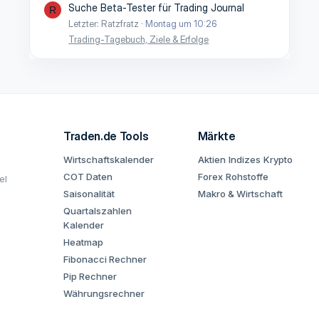
Suche Beta-Tester für Trading Journal
R
Letzter: Ratzfratz
Montag um 10:26
Trading-Tagebuch, Ziele & Erfolge
Traden.de Tools
Märkte
Wirtschaftskalender
Aktien
Indizes
Krypto
COT Daten
Forex
Rohstoffe
el
Saisonalität
Makro & Wirtschaft
Quartalszahlen
Kalender
Heatmap
Fibonacci Rechner
Pip Rechner
Währungsrechner