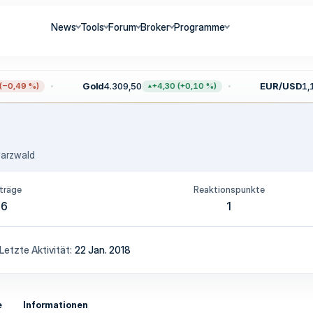
News
Tools
Forum
Broker
Programme
Gold
4.309,50
EUR/USD
1,1
0,49 %)
+4,30 (+0,10 %)
arzwald
träge
Reaktionspunkte
6
1
Letzte Aktivität
22 Jan. 2018
e
Informationen