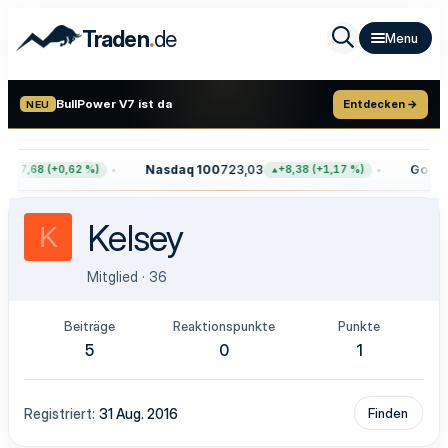
.
Traden
de
BullPower V7 ist da
Entdecken →
NEU
Nasdaq 100
723,03
Gold
4.
+47,68 (+0,62 %)
+8,38 (+1,17 %)
Kelsey
K
Mitglied
·
36
Beiträge
Reaktionspunkte
Punkte
5
0
1
Registriert
31 Aug. 2016
Finden