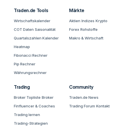
Traden.de Tools
Märkte
Wirtschaftskalender
Aktien
Indizes
Krypto
COT Daten
Saisonalität
Forex
Rohstoffe
Quartalszahlen Kalender
Makro & Wirtschaft
Heatmap
Fibonacci Rechner
Pip Rechner
Währungsrechner
Trading
Community
Broker Topliste
Broker
Traden.de News
Finfluencer & Coaches
Trading Forum
Kontakt
Trading lernen
Trading-Strategien