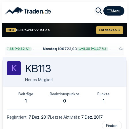
.
Traden
de
BullPower V7 ist da
Entdecken →
NEU
Nasdaq 100
723,03
Gold
4
+47,68 (+0,62 %)
+8,38 (+1,17 %)
KB113
K
Neues Mitglied
Beiträge
Reaktionspunkte
Punkte
1
0
1
Registriert
7 Dez. 2017
Letzte Aktivität
7 Dez. 2017
Finden