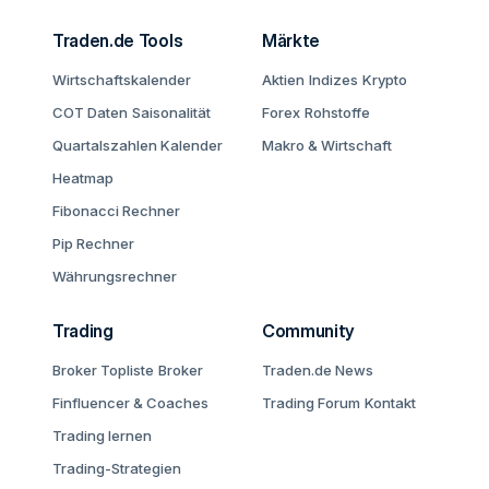
Traden.de Tools
Märkte
Wirtschaftskalender
Aktien
Indizes
Krypto
COT Daten
Saisonalität
Forex
Rohstoffe
Quartalszahlen Kalender
Makro & Wirtschaft
Heatmap
Fibonacci Rechner
Pip Rechner
Währungsrechner
Trading
Community
Broker Topliste
Broker
Traden.de News
Finfluencer & Coaches
Trading Forum
Kontakt
Trading lernen
Trading-Strategien