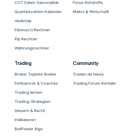
COT Daten
Saisonalität
Forex
Rohstoffe
Quartalszahlen Kalender
Makro & Wirtschaft
Heatmap
Fibonacci Rechner
Pip Rechner
Währungsrechner
Trading
Community
Broker Topliste
Broker
Traden.de News
Finfluencer & Coaches
Trading Forum
Kontakt
Trading lernen
Trading-Strategien
Steuern & Recht
Indikatoren
BullPower Algo