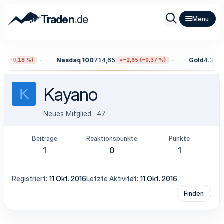
.
Traden
de
Nasdaq 100
714,65
Gold
4.372,
9 (−0,18 %)
−2,65 (−0,37 %)
Kayano
K
Neues Mitglied
·
47
Beiträge
Reaktionspunkte
Punkte
1
0
1
Registriert
11 Okt. 2016
Letzte Aktivität
11 Okt. 2016
Finden