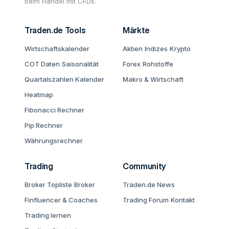
beim Handel mit CFDs.
Traden.de Tools
Märkte
Wirtschaftskalender
Aktien
Indizes
Krypto
COT Daten
Saisonalität
Forex
Rohstoffe
Quartalszahlen Kalender
Makro & Wirtschaft
Heatmap
Fibonacci Rechner
Pip Rechner
Währungsrechner
Trading
Community
Broker Topliste
Broker
Traden.de News
Finfluencer & Coaches
Trading Forum
Kontakt
Trading lernen