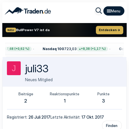
.
Traden
de
BullPower V7 ist da
Entdecken →
NEU
Nasdaq 100
723,03
Gold
4
+47,68 (+0,62 %)
+8,38 (+1,17 %)
juli33
J
Neues Mitglied
Beiträge
Reaktionspunkte
Punkte
2
1
3
Registriert
26 Juli 2017
Letzte Aktivität
17 Okt. 2017
Finden