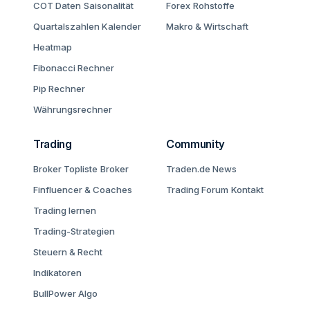
COT Daten
Saisonalität
Forex
Rohstoffe
Quartalszahlen Kalender
Makro & Wirtschaft
Heatmap
Fibonacci Rechner
Pip Rechner
Währungsrechner
Trading
Community
Broker Topliste
Broker
Traden.de News
Finfluencer & Coaches
Trading Forum
Kontakt
Trading lernen
Trading-Strategien
Steuern & Recht
Indikatoren
BullPower Algo