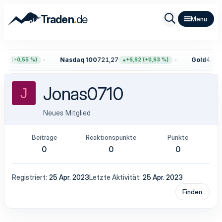
.
Traden
de
Nasdaq 100
721,27
Gold
4.409
76 (+0,55 %)
+6,62 (+0,93 %)
Jonas0710
J
Neues Mitglied
Beiträge
Reaktionspunkte
Punkte
0
0
0
Registriert
25 Apr. 2023
Letzte Aktivität
25 Apr. 2023
Finden