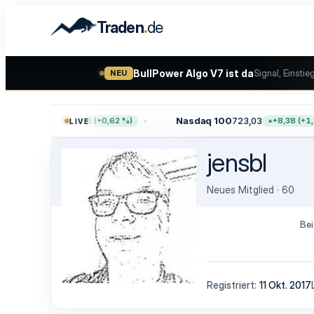
.
Traden
de
BullPower Algo V7 ist da
Signal, Einstie
NEU
0
7.757,64
Nasdaq 100
723,03
+47,68 (+0,62 %)
+8,38 (+1,1
LIVE
jensbl
Neues Mitglied
·
60
Bei
Registriert
11 Okt. 2017