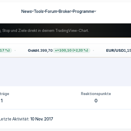
News
Tools
Forum
Broker
Programme
g, Stop und Ziele direkt in deinem TradingView-Chart.
Gold
4.399,70
EUR/USD
1,156
7 %)
+100,10 (+2,33 %)
träge
Reaktionspunkte
1
0
Letzte Aktivität
10 Nov. 2017