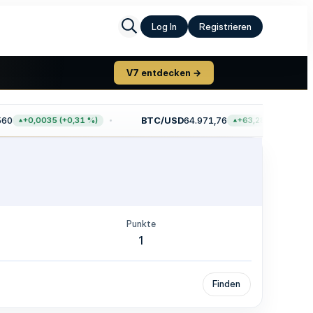
Log In
Registrieren
V7 entdecken →
0
BTC/USD
64.971,76
+0,0035 (+0,31 %)
+63,28 (+0,10 %)
Punkte
1
Finden