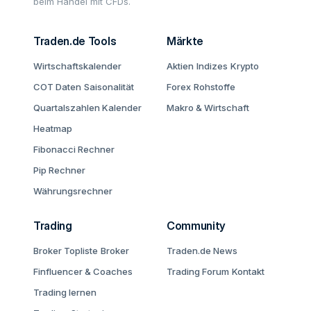
beim Handel mit CFDs.
Traden.de Tools
Märkte
Wirtschaftskalender
Aktien
Indizes
Krypto
COT Daten
Saisonalität
Forex
Rohstoffe
Quartalszahlen Kalender
Makro & Wirtschaft
Heatmap
Fibonacci Rechner
Pip Rechner
Währungsrechner
Trading
Community
Broker Topliste
Broker
Traden.de News
Finfluencer & Coaches
Trading Forum
Kontakt
Trading lernen