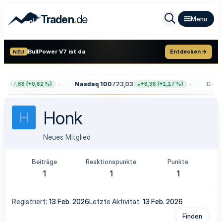
.
Traden
de
BullPower V7 ist da
Entdecken →
NEU
Nasdaq 100
723,03
Gold
4
+47,68 (+0,62 %)
+8,38 (+1,17 %)
Honk
H
Neues Mitglied
Beiträge
Reaktionspunkte
Punkte
1
1
1
Registriert
13 Feb. 2026
Letzte Aktivität
13 Feb. 2026
Finden