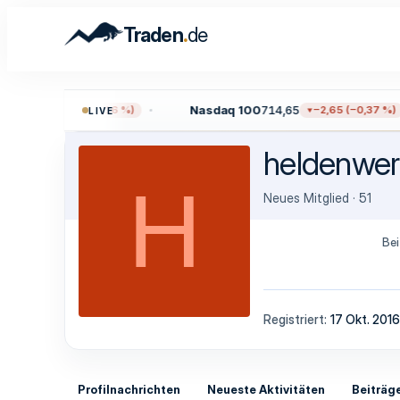
.
Traden
de
1,38
Nasdaq 100
714,65
−12,17 (−0,16 %)
−2,65 (−0,37 %)
LIVE
heldenwer
H
Neues Mitglied
·
51
Bei
Registriert
17 Okt. 2016
Profilnachrichten
Neueste Aktivitäten
Beiträg