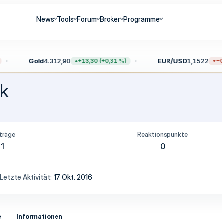
News
Tools
Forum
Broker
Programme
Gold
4.312,90
EUR/USD
1,1522
+13,30 (+0,31 %)
−0,
k
träge
Reaktionspunkte
1
0
Letzte Aktivität
17 Okt. 2016
e
Informationen