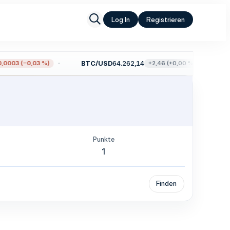
Log In
Registrieren
BTC/USD
64.262,14
E
0003 (−0,03 %)
+2,46 (+0,00 %)
Punkte
1
Finden