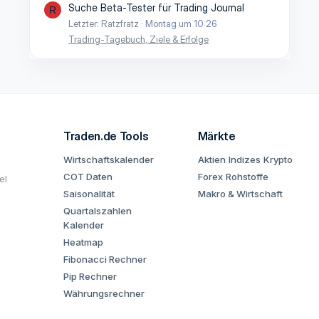
Suche Beta-Tester für Trading Journal
R
Letzter: Ratzfratz
Montag um 10:26
Trading-Tagebuch, Ziele & Erfolge
Traden.de Tools
Märkte
Wirtschaftskalender
Aktien
Indizes
Krypto
COT Daten
Forex
Rohstoffe
el
Saisonalität
Makro & Wirtschaft
Quartalszahlen
Kalender
Heatmap
Fibonacci Rechner
Pip Rechner
Währungsrechner