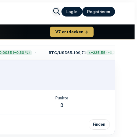
Log In
Registrieren
V7 entdecken →
BTC/USD
65.109,71
0035 (+0,30 %)
+225,55 (+0,35 %)
Punkte
3
Finden