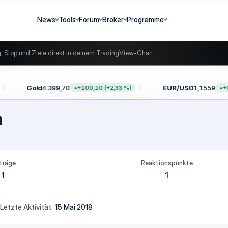
News
Tools
Forum
Broker
Programme
g, Stop und Ziele direkt in deinem TradingView-Chart.
Gold
4.399,70
EUR/USD
1,1559
+100,10 (+2,33 %)
+0,
a
träge
Reaktionspunkte
1
1
Letzte Aktivität
15 Mai 2018