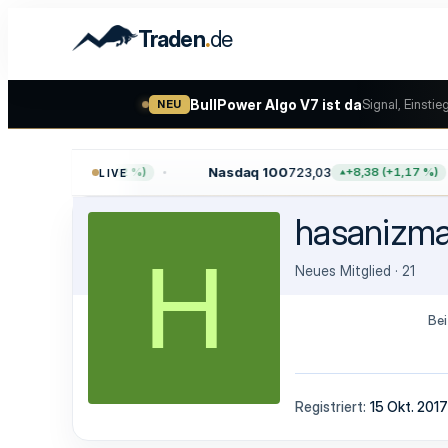
.
Traden
de
BullPower Algo V7 ist da
Signal, Einstie
NEU
,64
Nasdaq 100
723,03
+47,68 (+0,62 %)
+8,38 (+1,17 %)
LIVE
hasanizm
H
Neues Mitglied
·
21
Bei
Registriert
15 Okt. 2017