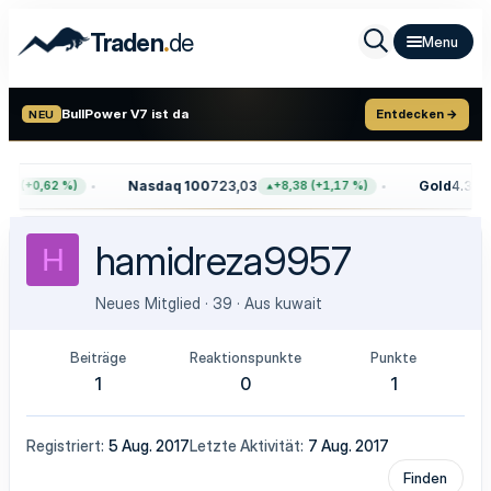
.
Traden
de
BullPower V7 ist da
Entdecken →
NEU
Nasdaq 100
723,03
Gold
4.399,
68 (+0,62 %)
+8,38 (+1,17 %)
hamidreza9957
H
Neues Mitglied
·
39
·
Aus
kuwait
Beiträge
Reaktionspunkte
Punkte
1
0
1
Registriert
5 Aug. 2017
Letzte Aktivität
7 Aug. 2017
Finden