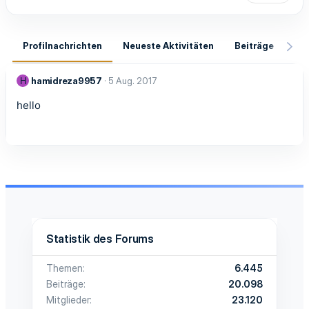
Profilnachrichten
Neueste Aktivitäten
Beiträge
In
hamidreza9957
5 Aug. 2017
H
hello
Statistik des Forums
Themen
6.445
Beiträge
20.098
Mitglieder
23.120