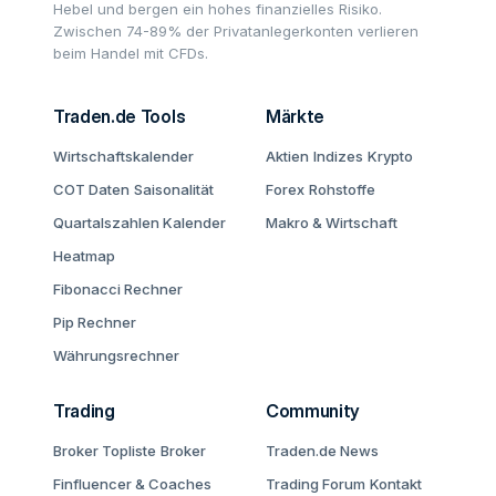
Hebel und bergen ein hohes finanzielles Risiko.
Zwischen 74-89% der Privatanlegerkonten verlieren
beim Handel mit CFDs.
Traden.de Tools
Märkte
Wirtschaftskalender
Aktien
Indizes
Krypto
COT Daten
Saisonalität
Forex
Rohstoffe
Quartalszahlen Kalender
Makro & Wirtschaft
Heatmap
Fibonacci Rechner
Pip Rechner
Währungsrechner
Trading
Community
Broker Topliste
Broker
Traden.de News
Finfluencer & Coaches
Trading Forum
Kontakt