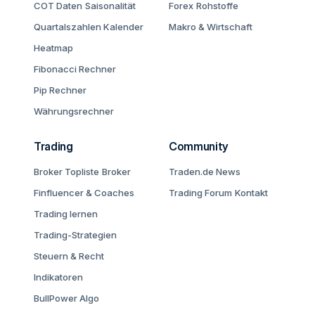
COT Daten
Saisonalität
Forex
Rohstoffe
Quartalszahlen Kalender
Makro & Wirtschaft
Heatmap
Fibonacci Rechner
Pip Rechner
Währungsrechner
Trading
Community
Broker Topliste
Broker
Traden.de News
Finfluencer & Coaches
Trading Forum
Kontakt
Trading lernen
Trading-Strategien
Steuern & Recht
Indikatoren
BullPower Algo