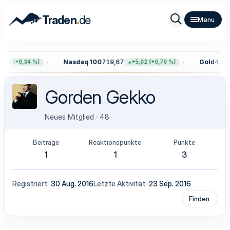
.
Traden
de
Nasdaq 100
719,67
Gold
4.396
,54 (+0,34 %)
+5,02 (+0,70 %)
Gorden Gekko
Neues Mitglied
·
48
Beiträge
Reaktionspunkte
Punkte
1
1
3
Registriert
30 Aug. 2016
Letzte Aktivität
23 Sep. 2016
Finden