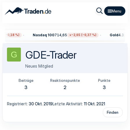
.
Traden
de
Nasdaq 100
714,65
Gold
4.326,5
9 (−0,18 %)
−2,65 (−0,37 %)
GDE-Trader
G
Neues Mitglied
Beiträge
Reaktionspunkte
Punkte
3
2
3
Registriert
30 Okt. 2019
Letzte Aktivität
11 Okt. 2021
Finden