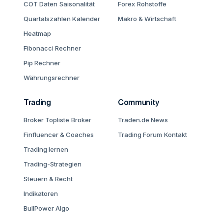
COT Daten
Saisonalität
Forex
Rohstoffe
Quartalszahlen Kalender
Makro & Wirtschaft
Heatmap
Fibonacci Rechner
Pip Rechner
Währungsrechner
Trading
Community
Broker Topliste
Broker
Traden.de News
Finfluencer & Coaches
Trading Forum
Kontakt
Trading lernen
Trading-Strategien
Steuern & Recht
Indikatoren
BullPower Algo