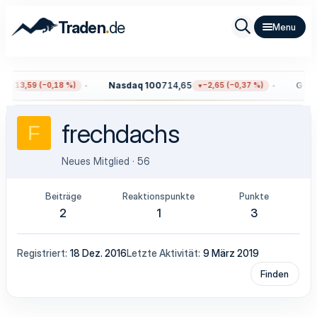
.
Traden
de
Nasdaq 100
714,65
Gold
4
−13,59 (−0,18 %)
−2,65 (−0,37 %)
frechdachs
F
Neues Mitglied
·
56
Beiträge
Reaktionspunkte
Punkte
2
1
3
Registriert
18 Dez. 2016
Letzte Aktivität
9 März 2019
Finden