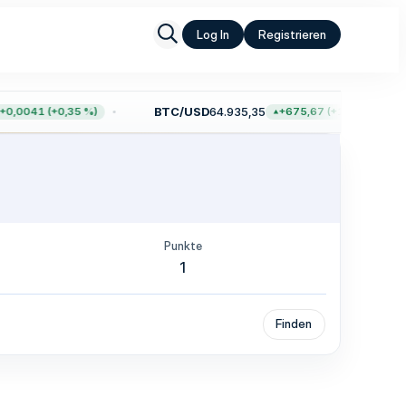
Log In
Registrieren
BTC/USD
64.935,35
0,0041 (+0,35 %)
+675,67 (+1,05 %)
Punkte
1
Finden