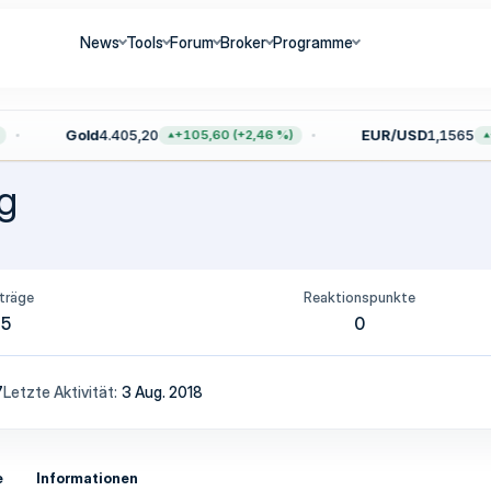
News
Tools
Forum
Broker
Programme
Gold
4.405,20
EUR/USD
1,1565
+105,60 (+2,46 %)
+
ng
träge
Reaktionspunkte
5
0
7
Letzte Aktivität
3 Aug. 2018
e
Informationen