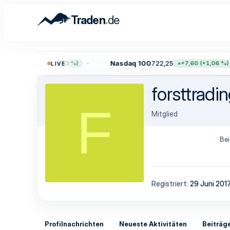
.
Traden
de
0,92
Nasdaq 100
722,25
+40,96 (+0,53 %)
+7,60 (+1,06 %)
LIVE
forsttradi
F
Mitglied
Bei
Registriert
29 Juni 201
Profilnachrichten
Neueste Aktivitäten
Beiträg