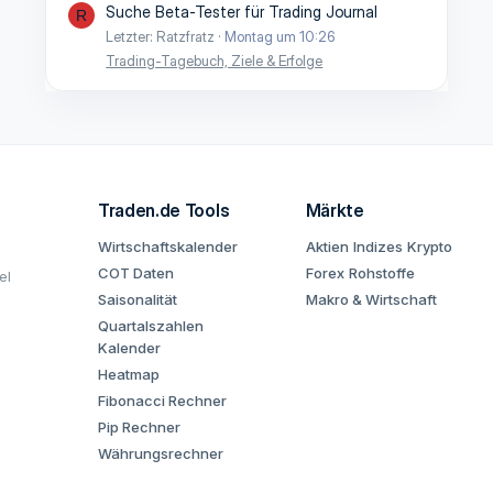
Suche Beta-Tester für Trading Journal
R
Letzter: Ratzfratz
Montag um 10:26
Trading-Tagebuch, Ziele & Erfolge
Traden.de Tools
Märkte
Wirtschaftskalender
Aktien
Indizes
Krypto
COT Daten
Forex
Rohstoffe
el
Saisonalität
Makro & Wirtschaft
Quartalszahlen
Kalender
Heatmap
Fibonacci Rechner
Pip Rechner
Währungsrechner