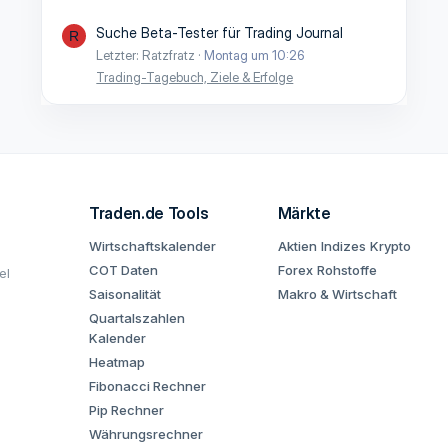
Suche Beta-Tester für Trading Journal
R
Letzter: Ratzfratz
Montag um 10:26
Trading-Tagebuch, Ziele & Erfolge
Traden.de Tools
Märkte
Wirtschaftskalender
Aktien
Indizes
Krypto
COT Daten
Forex
Rohstoffe
el
Saisonalität
Makro & Wirtschaft
Quartalszahlen
Kalender
Heatmap
Fibonacci Rechner
Pip Rechner
Währungsrechner