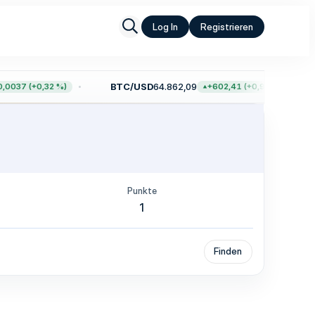
Log In
Registrieren
BTC/USD
64.862,09
0037 (+0,32 %)
+602,41 (+0,94 %)
Punkte
1
Finden