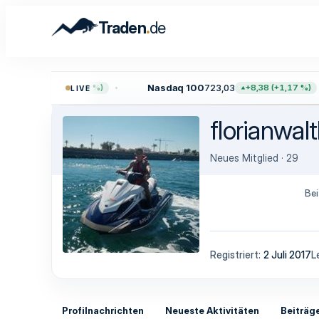
.
Traden
de
,61
Nasdaq 100
723,03
+45,65 (+0,59 %)
+8,38 (+1,17 %)
LIVE
florianwal
Neues Mitglied
·
29
Bei
Registriert
2 Juli 2017
L
Profilnachrichten
Neueste Aktivitäten
Beiträg