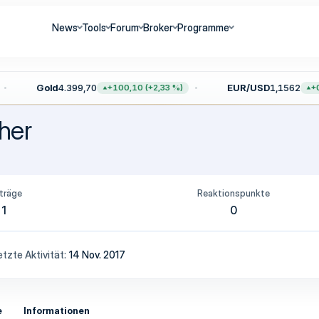
News
Tools
Forum
Broker
Programme
Gold
4.399,70
EUR/USD
1,1562
+100,10 (+2,33 %)
+0,
ther
träge
Reaktionspunkte
1
0
etzte Aktivität
14 Nov. 2017
e
Informationen