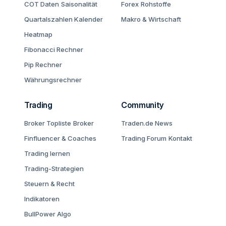
COT Daten
Saisonalität
Forex
Rohstoffe
Quartalszahlen Kalender
Makro & Wirtschaft
Heatmap
Fibonacci Rechner
Pip Rechner
Währungsrechner
Trading
Community
Broker Topliste
Broker
Traden.de News
Finfluencer & Coaches
Trading Forum
Kontakt
Trading lernen
Trading-Strategien
Steuern & Recht
Indikatoren
BullPower Algo