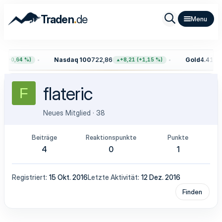
.
Traden
de
Nasdaq 100
722,86
Gold
4.411,3
 (+0,64 %)
+8,21 (+1,15 %)
flateric
F
Neues Mitglied
·
38
Beiträge
Reaktionspunkte
Punkte
4
0
1
Registriert
15 Okt. 2016
Letzte Aktivität
12 Dez. 2016
Finden