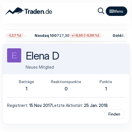
.
Traden
de
Nasdaq 100
717,30
Gold
4.318,
97 (−0,17 %)
−6,55 (−0,90 %)
Elena D
E
Neues Mitglied
Beiträge
Reaktionspunkte
Punkte
1
0
1
Registriert
15 Nov. 2017
Letzte Aktivität
25 Jan. 2018
Finden