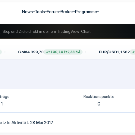
News
Tools
Forum
Broker
Programme
g, Stop und Ziele direkt in deinem TradingView-Chart.
Gold
4.399,70
EUR/USD
1,1562
+100,10 (+2,33 %)
+0
träge
Reaktionspunkte
1
0
etzte Aktivität
28 Mai 2017