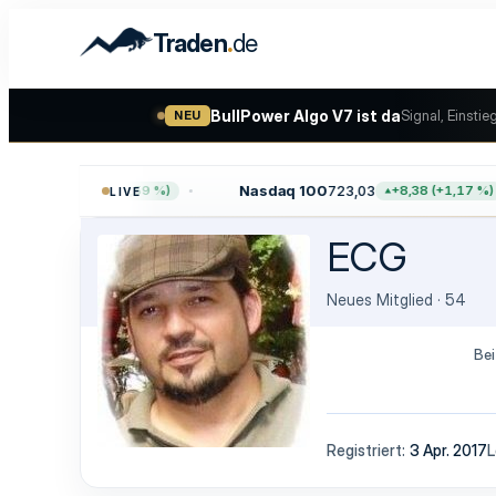
.
Traden
de
BullPower Algo V7 ist da
Signal, Einstie
NEU
5,61
Nasdaq 100
723,03
+45,65 (+0,59 %)
+8,38 (+1,17 %)
LIVE
ECG
Neues Mitglied
·
54
Bei
Registriert
3 Apr. 2017
L