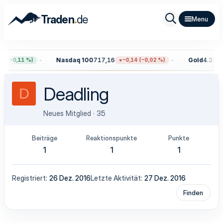
.
Traden
de
Nasdaq 100
717,16
Gold
4.324,
7 (+0,11 %)
−0,14 (−0,02 %)
Deadling
D
Neues Mitglied
·
35
Beiträge
Reaktionspunkte
Punkte
1
1
1
Registriert
26 Dez. 2016
Letzte Aktivität
27 Dez. 2016
Finden