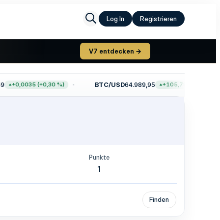
Log In
Registrieren
V7 entdecken →
BTC/USD
64.989,95
+0,0035 (+0,30 %)
+105,79 (+0,16 %)
Punkte
1
Finden