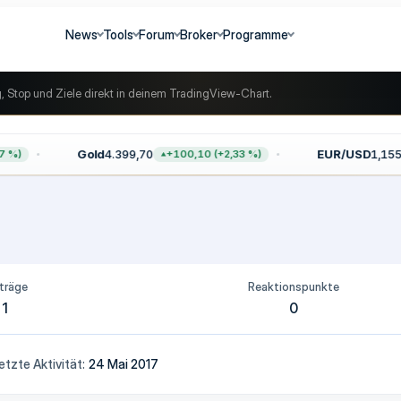
News
Tools
Forum
Broker
Programme
g, Stop und Ziele direkt in deinem TradingView-Chart.
Gold
4.399,70
EUR/USD
1,1559
%)
+100,10 (+2,33 %)
träge
Reaktionspunkte
1
0
etzte Aktivität
24 Mai 2017