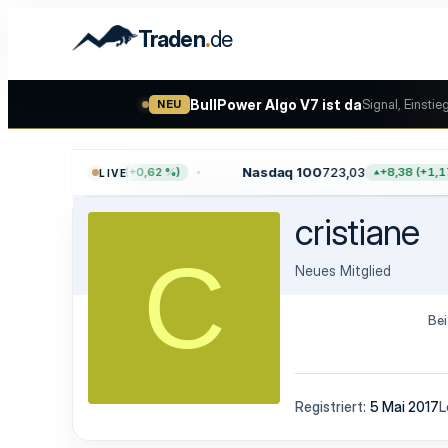
.
Traden
de
BullPower Algo V7 ist da
Signal, Einstie
NEU
7.757,64
Nasdaq 100
723,03
+47,68 (+0,62 %)
+8,38 (+1,17 
LIVE
cristiane
C
Neues Mitglied
Bei
Registriert
5 Mai 2017
L