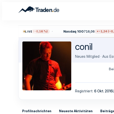
.
Traden
de
0
7.711,33
Nasdaq 100
716,06
−12,22 (−0,16 %)
−1,24 (−0,1
LIVE
conil
Neues Mitglied
·
Aus
Es
Bei
Registriert
6 Okt. 2016
Profilnachrichten
Neueste Aktivitäten
Beiträg