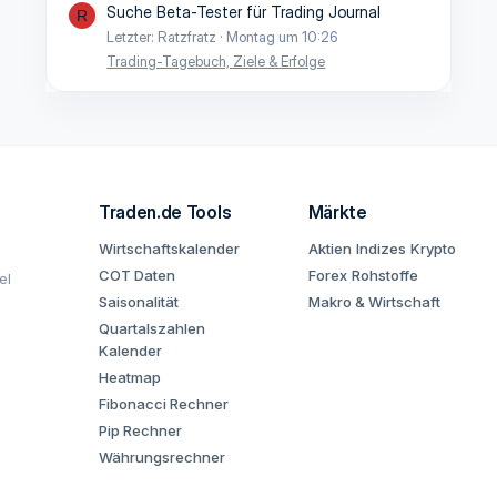
Suche Beta-Tester für Trading Journal
R
Letzter: Ratzfratz
Montag um 10:26
Trading-Tagebuch, Ziele & Erfolge
Traden.de Tools
Märkte
Wirtschaftskalender
Aktien
Indizes
Krypto
COT Daten
Forex
Rohstoffe
el
Saisonalität
Makro & Wirtschaft
Quartalszahlen
Kalender
Heatmap
Fibonacci Rechner
Pip Rechner
Währungsrechner