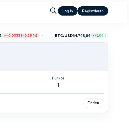
Log In
Registrieren
BTC/USD
64.708,64
−0,0033 (−0,28 %)
+106,32 (+0,16 %)
Punkte
1
Finden