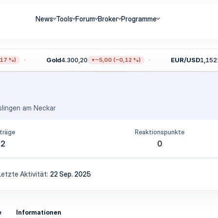
News
Tools
Forum
Broker
Programme
Gold
4.300,20
EUR/USD
1,1521
7 %)
−5,00 (−0,12 %)
slingen am Neckar
träge
Reaktionspunkte
2
0
Letzte Aktivität
22 Sep. 2025
e
Informationen