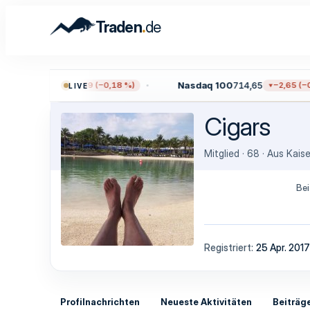
.
Traden
de
00
7.709,96
Nasdaq 100
714,65
−13,59 (−0,18 %)
−2,65 (−0,
LIVE
Cigars
Mitglied
·
68
·
Aus
Kais
Bei
Registriert
25 Apr. 2017
Profilnachrichten
Neueste Aktivitäten
Beiträg