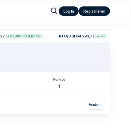
Log In
Registrieren
7
BTC/USD
64.293,71
+0,0003 (+0,02 %)
+34,03 (+0,05 %)
Punkte
1
Finden