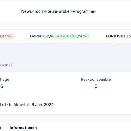
News
Tools
Forum
Broker
Programme
Gold
4.352,90
EUR/USD
1,152
37 %)
+53,30 (+1,24 %)
eraugst
träge
Reaktionspunkte
6
0
Letzte Aktivität
6 Jan. 2024
e
Informationen