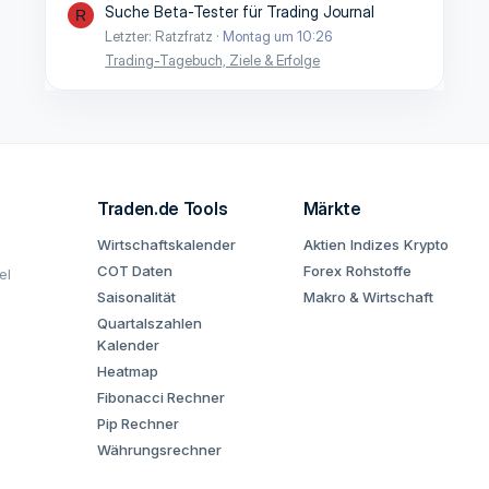
Suche Beta-Tester für Trading Journal
R
Letzter: Ratzfratz
Montag um 10:26
Trading-Tagebuch, Ziele & Erfolge
Traden.de Tools
Märkte
Wirtschaftskalender
Aktien
Indizes
Krypto
COT Daten
Forex
Rohstoffe
el
Saisonalität
Makro & Wirtschaft
Quartalszahlen
Kalender
Heatmap
Fibonacci Rechner
Pip Rechner
Währungsrechner