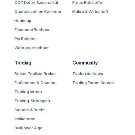
COT Daten
Saisonalität
Forex
Rohstoffe
Quartalszahlen Kalender
Makro & Wirtschaft
Heatmap
Fibonacci Rechner
Pip Rechner
Währungsrechner
Trading
Community
Broker Topliste
Broker
Traden.de News
Finfluencer & Coaches
Trading Forum
Kontakt
Trading lernen
Trading-Strategien
Steuern & Recht
Indikatoren
BullPower Algo