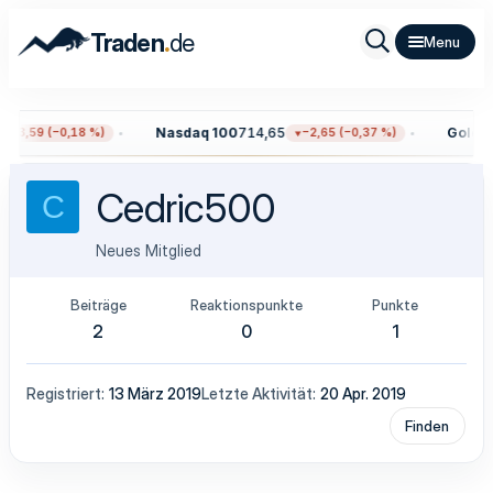
.
Traden
de
Nasdaq 100
714,65
Gold
4.
−13,59 (−0,18 %)
−2,65 (−0,37 %)
Cedric500
C
Neues Mitglied
Beiträge
Reaktionspunkte
Punkte
2
0
1
Registriert
13 März 2019
Letzte Aktivität
20 Apr. 2019
Finden