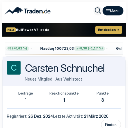
.
Traden
de
BullPower V7 ist da
Entdecken →
NEU
Nasdaq 100
723,03
Gold
4.
+47,68 (+0,62 %)
+8,38 (+1,17 %)
Carsten Schnuchel
C
Neues Mitglied
·
Aus
Wahlstedt
Beiträge
Reaktionspunkte
Punkte
1
1
3
Registriert
26 Dez. 2024
Letzte Aktivität
21 März 2026
Finden