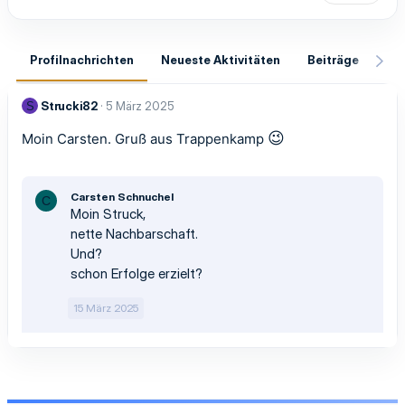
Profilnachrichten
Neueste Aktivitäten
Beiträge
In
Strucki82
5 März 2025
S
😉
Moin Carsten. Gruß aus Trappenkamp
Carsten Schnuchel
C
Moin Struck,
nette Nachbarschaft.
Und?
schon Erfolge erzielt?
15 März 2025