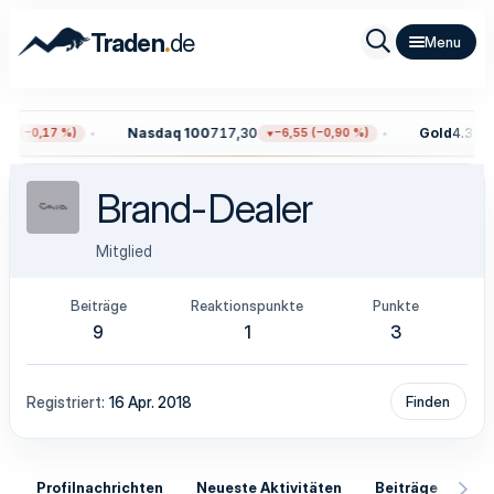
.
Traden
de
Nasdaq 100
717,30
Gold
4.339,
7 (−0,17 %)
−6,55 (−0,90 %)
Brand-Dealer
Mitglied
Beiträge
Reaktionspunkte
Punkte
9
1
3
Registriert
16 Apr. 2018
Finden
Profilnachrichten
Neueste Aktivitäten
Beiträge
In