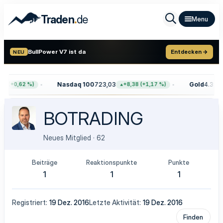
.
Traden
de
BullPower V7 ist da
Entdecken →
NEU
Nasdaq 100
723,03
Gold
4.399,
8 (+0,62 %)
+8,38 (+1,17 %)
BOTRADING
Neues Mitglied
·
62
Beiträge
Reaktionspunkte
Punkte
1
1
1
Registriert
19 Dez. 2016
Letzte Aktivität
19 Dez. 2016
Finden