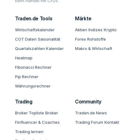
beim Handel mit CFDs.
Traden.de Tools
Märkte
Wirtschaftskalender
Aktien
Indizes
Krypto
COT Daten
Saisonalität
Forex
Rohstoffe
Quartalszahlen Kalender
Makro & Wirtschaft
Heatmap
Fibonacci Rechner
Pip Rechner
Währungsrechner
Trading
Community
Broker Topliste
Broker
Traden.de News
Finfluencer & Coaches
Trading Forum
Kontakt
Trading lernen