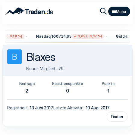
.
Traden
de
Nasdaq 100
714,65
Gold
4.365,
59 (−0,18 %)
−2,65 (−0,37 %)
Blaxes
B
Neues Mitglied
·
29
Beiträge
Reaktionspunkte
Punkte
2
0
1
Registriert
13 Juni 2017
Letzte Aktivität
10 Aug. 2017
Finden