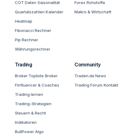
COT Daten
Saisonalität
Forex
Rohstoffe
Quartalszahlen Kalender
Makro & Wirtschaft
Heatmap
Fibonacci Rechner
Pip Rechner
Währungsrechner
Trading
Community
Broker Topliste
Broker
Traden.de News
Finfluencer & Coaches
Trading Forum
Kontakt
Trading lernen
Trading-Strategien
Steuern & Recht
Indikatoren
BullPower Algo