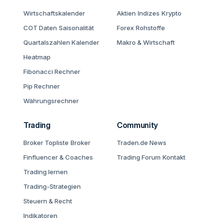
Wirtschaftskalender
Aktien
Indizes
Krypto
COT Daten
Saisonalität
Forex
Rohstoffe
Quartalszahlen Kalender
Makro & Wirtschaft
Heatmap
Fibonacci Rechner
Pip Rechner
Währungsrechner
Trading
Community
Broker Topliste
Broker
Traden.de News
Finfluencer & Coaches
Trading Forum
Kontakt
Trading lernen
Trading-Strategien
Steuern & Recht
Indikatoren