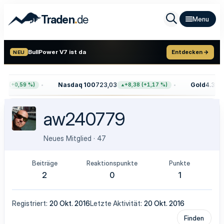
.
Traden
de
BullPower V7 ist da
Entdecken →
NEU
Nasdaq 100
723,03
Gold
4.399,
5 (+0,59 %)
+8,38 (+1,17 %)
aw240779
Neues Mitglied
·
47
Beiträge
Reaktionspunkte
Punkte
2
0
1
Registriert
20 Okt. 2016
Letzte Aktivität
20 Okt. 2016
Finden