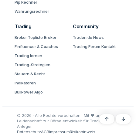
Pip Rechner
Währungsrechner
Trading
Community
Broker Topliste
Broker
Traden.de News
Finfluencer & Coaches
Trading Forum
Kontakt
Trading lernen
Trading-Strategien
Steuern & Recht
Indikatoren
BullPower Algo
© 2026 · Alle Rechte vorbehalten · Mit ♥ und
Oben
Unten
Leidenschaft zur Börse entwickelt für Trader und
Anleger.
Datenschutz
AGB
Impressum
Risikohinweis