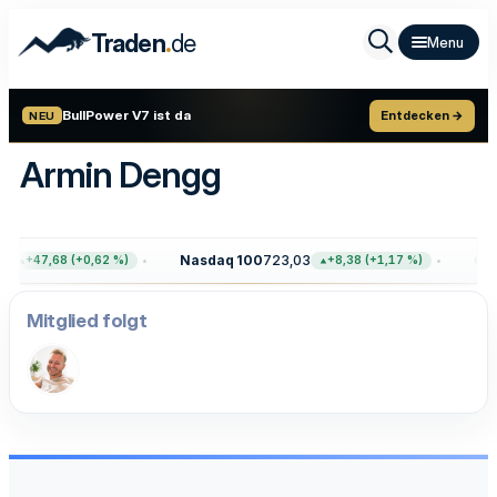
.
Traden
de
BullPower V7 ist da
Entdecken →
NEU
Armin Dengg
4
Nasdaq 100
723,03
Gol
+47,68 (+0,62 %)
+8,38 (+1,17 %)
Mitglied folgt