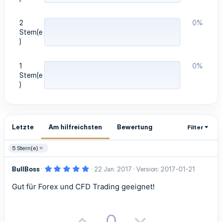
2
0%
Stern(e
)
1
0%
Stern(e
)
Letzte
Am hilfreichsten
Bewertung
Filter
5 Stern(e)
5
BullBoss
22 Jan. 2017
Version: 2017-01-21
,
0
Gut für Forex und CFD Trading geeignet!
0
S
t
e
r
P
N
0
n