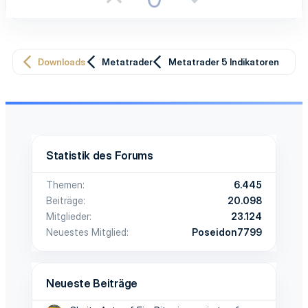
(
o
e
e
)
s
g
Downloads
Metatrader
Metatrader 5 Indikatoren
i
a
t
t
i
i
v
v
Statistik des Forums
e
e
Themen
6.445
S
S
Beiträge
20.098
t
t
Mitglieder
23.124
Neuestes Mitglied
Poseidon7799
i
i
m
m
Neueste Beiträge
m
m