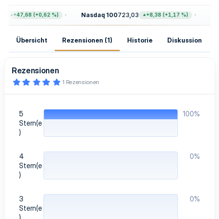
g
4
Nasdaq 100
723,03
Gol
+47,68 (+0,62 %)
+8,38 (+1,17 %)
Übersicht
Rezensionen (1)
Historie
Diskussion
Rezensionen
5
1 Rezensionen
,
0
0
S
5
100%
t
e
Stern(e
r
)
n
(
e
4
0%
)
Stern(e
)
3
0%
Stern(e
)