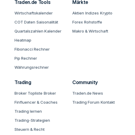
Traden.de Tools
Märkte
Wirtschaftskalender
Aktien
Indizes
Krypto
COT Daten
Saisonalität
Forex
Rohstoffe
Quartalszahlen Kalender
Makro & Wirtschaft
Heatmap
Fibonacci Rechner
Pip Rechner
Währungsrechner
Trading
Community
Broker Topliste
Broker
Traden.de News
Finfluencer & Coaches
Trading Forum
Kontakt
Trading lernen
Trading-Strategien
Steuern & Recht