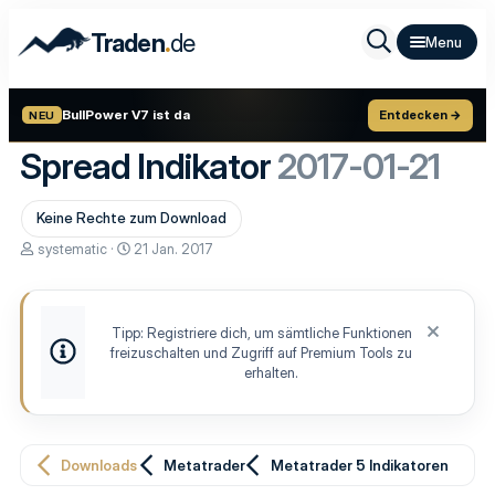
.
Traden
de
BullPower V7 ist da
Entdecken →
NEU
Spread Indikator
2017-01-21
Keine Rechte zum Download
A
D
systematic
21 Jan. 2017
u
a
t
t
o
u
r
m
Tipp: Registriere dich, um sämtliche Funktionen
E
freizuschalten und Zugriff auf Premium Tools zu
r
s
erhalten.
t
e
l
l
u
Downloads
Metatrader
Metatrader 5 Indikatoren
n