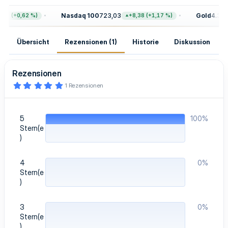
g
Nasdaq 100
723,03
Gold
4.399,
68 (+0,62 %)
+8,38 (+1,17 %)
Übersicht
Rezensionen (1)
Historie
Diskussion
Rezensionen
5
1 Rezensionen
,
0
0
S
5
100%
t
e
Stern(e
r
)
n
(
e
4
0%
)
Stern(e
)
3
0%
Stern(e
)