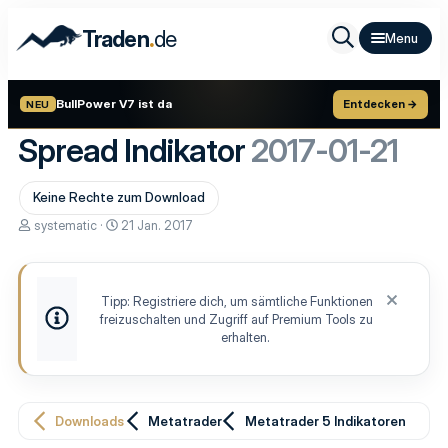
.
Traden
de
BullPower V7 ist da
Entdecken →
NEU
Spread Indikator
2017-01-21
Keine Rechte zum Download
A
D
systematic
21 Jan. 2017
u
a
t
t
o
u
r
m
Tipp: Registriere dich, um sämtliche Funktionen
E
freizuschalten und Zugriff auf Premium Tools zu
r
s
erhalten.
t
e
l
l
u
Downloads
Metatrader
Metatrader 5 Indikatoren
n