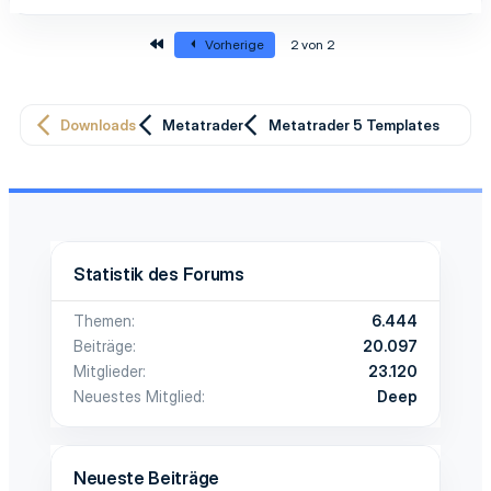
e
e
o
e
t
t
Erste
s
g
Vorherige
2 von 2
i
i
i
a
m
m
t
t
Downloads
Metatrader
Metatrader 5 Templates
m
m
i
i
e
e
v
v
e
e
Statistik des Forums
S
S
Themen
6.444
t
t
Beiträge
20.097
i
i
Mitglieder
23.120
Neuestes Mitglied
Deep
m
m
m
m
Neueste Beiträge