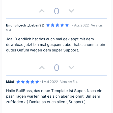
e
)
v
v
P
N
0
e
e
o
e
S
S
5
Endlich_echt_Leben92
7 Apr. 2022
Version:
s
g
,
5.4
0
t
t
i
a
0
S
Joa :D endlich hat das auch mal geklappt mit dem
i
i
t
t
t
download jetzt bin mal gespannt aber hab schonmal ein
e
r
gutes Gefühl wegen dem super Support.
m
m
n
i
i
(
e
m
m
)
v
v
P
N
0
e
e
e
e
o
e
S
S
5
Mäsi
1 Mai 2022
Version: 5.4
s
g
,
0
t
t
Hallo BullBoss, das neue Template ist Super. Nach ein
i
a
0
S
paar Tagen warten hat es sich aber gelohnt. Bin sehr
t
i
i
t
t
e
zufrieden :-) Danke an euch allen ( Support )
r
m
m
n
i
i
(