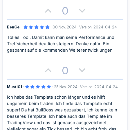
m
m
)
v
v
P
N
0
e
e
e
e
o
e
S
S
5
BenGel
30 Nov. 2024
Version: 2024-04-24
s
g
,
0
t
t
Tolles Tool. Damit kann man seine Performance und
i
a
0
S
Treffsicherheit deutlich steigern. Danke dafür. Bin
t
i
i
t
t
e
gespannt auf die kommenden Weiterentwicklungen
r
m
m
n
i
i
(
e
P
N
0
m
m
)
v
v
o
e
e
e
e
e
5
Musti01
28 Nov. 2024
Version: 2024-04-24
s
g
S
S
,
0
Ich habe das Template schon länger und es hilft
i
a
0
t
t
S
ungemein beim traden. Ich finde das Template echt
t
t
t
e
super! Da hat BullBoss was gezaubert, ich kenne kein
i
i
r
besseres Template. Ich habe auch das Template im
n
i
i
(
m
m
TradingView und das ist genauso ausgezeichnet,
e
)
vielleicht sogar ein Tick besser! Ich bin echt froh, das