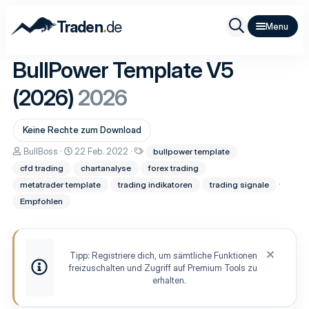
.
Traden
de
BullPower Template V5
(2026)
2026
Keine Rechte zum Download
A
D
S
BullBoss
22 Feb. 2022
bullpower template
u
a
c
cfd trading
chartanalyse
forex trading
t
t
h
o
u
l
metatrader template
trading indikatoren
trading signale
r
m
a
Empfohlen
E
g
r
w
s
o
t
r
e
t
Tipp: Registriere dich, um sämtliche Funktionen
l
e
freizuschalten und Zugriff auf Premium Tools zu
l
erhalten.
u
n
g