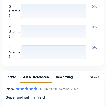
3
0%
Stern(e
)
2
0%
Stern(e
)
1
0%
Stern(e
)
Letzte
Am hilfreichsten
Bewertung
Filter
5
Piero
11 Juni 2025
Version: 2025
,
0
Super und sehr hilfreich!
0
S
t