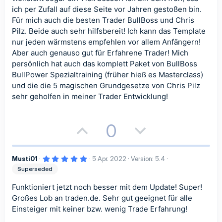
v
v
m
m
ich per Zufall auf diese Seite vor Jahren gestoßen bin.
e
e
Für mich auch die besten Trader BullBoss und Chris
e
e
Pilz. Beide auch sehr hilfsbereit! Ich kann das Template
S
S
nur jeden wärmstens empfehlen vor allem Anfängern!
t
t
Aber auch genauso gut für Erfahrene Trader! Mich
persönlich hat auch das komplett Paket von BullBoss
i
i
BullPower Spezialtraining (früher hieß es Masterclass)
und die die 5 magischen Grundgesetze von Chris Pilz
m
m
sehr geholfen in meiner Trader Entwicklung!
m
m
e
e
P
N
0
o
e
5
Musti01
5 Apr. 2022
Version: 5.4
s
g
,
Superseded
0
i
a
0
S
Funktioniert jetzt noch besser mit dem Update! Super!
t
t
t
e
Großes Lob an traden.de. Sehr gut geeignet für alle
r
Einsteiger mit keiner bzw. wenig Trade Erfahrung!
n
i
i
(