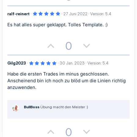
m
m
o
e
S
S
e
e
5
ralf-reinert
27 Juni 2022
Version: 5.4
s
g
t
t
,
0
Es hat alles super geklappt. Tolles Template. :)
i
a
0
i
i
S
t
t
t
m
m
e
r
P
N
0
n
i
i
m
m
(
o
e
e
)
v
v
e
e
5
Gilg2023
30 Jan. 2023
Version: 5.4
s
g
,
e
e
0
Habe die ersten Trades im minus geschlossen.
i
a
0
S
S
S
Anscheinend bin ich noch zu blöd um die Linien richtig
t
t
t
e
anzuwenden.
r
t
t
n
i
i
(
i
i
e
)
BullBoss
Übung macht den Meister :)
v
v
m
m
e
e
m
m
P
N
0
S
S