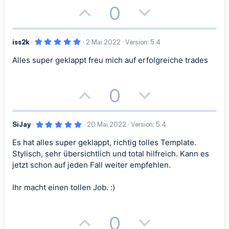
e
P
N
0
m
m
)
v
v
o
e
e
e
e
e
5
iss2k
2 Mai 2022
Version: 5.4
s
g
S
S
,
0
Alles super geklappt freu mich auf erfolgreiche trades
i
a
0
t
t
S
t
t
t
e
i
i
r
P
N
0
n
i
i
(
m
m
o
e
e
)
v
v
m
m
5
SiJay
20 Mai 2022
Version: 5.4
s
g
,
e
e
0
e
e
Es hat alles super geklappt, richtig tolles Template.
i
a
0
S
S
S
Stylisch, sehr übersichtlich und total hilfreich. Kann es
t
t
t
e
jetzt schon auf jeden Fall weiter empfehlen.
r
t
t
n
i
i
(
Ihr macht einen tollen Job. :)
i
i
e
)
v
v
m
m
P
N
0
e
e