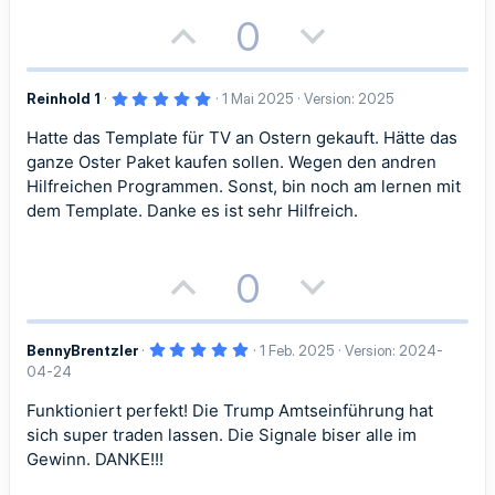
e
r
P
N
0
n
(
o
e
e
)
5
Reinhold 1
1 Mai 2025
Version: 2025
s
g
,
0
Hatte das Template für TV an Ostern gekauft. Hätte das
i
a
0
S
ganze Oster Paket kaufen sollen. Wegen den andren
t
t
t
e
Hilfreichen Programmen. Sonst, bin noch am lernen mit
r
dem Template. Danke es ist sehr Hilfreich.
n
i
i
(
e
)
v
v
P
N
0
e
e
o
e
S
S
5
BennyBrentzler
1 Feb. 2025
Version: 2024-
s
g
,
04-24
0
t
t
i
a
0
S
Funktioniert perfekt! Die Trump Amtseinführung hat
i
i
t
t
t
sich super traden lassen. Die Signale biser alle im
e
r
Gewinn. DANKE!!!
m
m
n
i
i
(
e