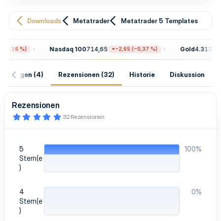
Downloads
Metatrader
Metatrader 5 Templates
Nasdaq 100
714,65
Gold
4.313,30
0,16 %)
−2,65 (−0,37 %)
isierungen (4)
Rezensionen (32)
Historie
Diskussion
Rezensionen
5
32 Rezensionen
,
0
0
S
5
100%
t
e
Stern(e
r
)
n
(
e
4
0%
)
Stern(e
)