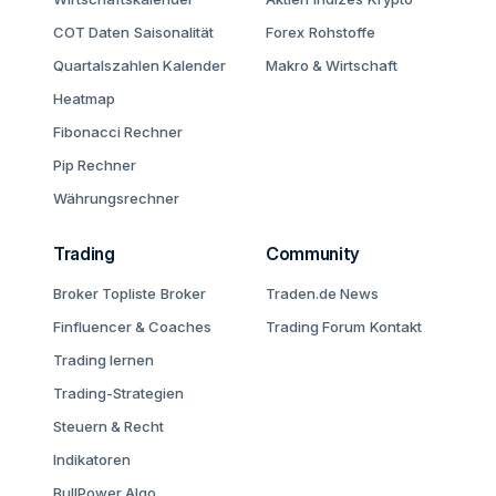
COT Daten
Saisonalität
Forex
Rohstoffe
Quartalszahlen Kalender
Makro & Wirtschaft
Heatmap
Fibonacci Rechner
Pip Rechner
Währungsrechner
Trading
Community
Broker Topliste
Broker
Traden.de News
Finfluencer & Coaches
Trading Forum
Kontakt
Trading lernen
Trading-Strategien
Steuern & Recht
Indikatoren
BullPower Algo