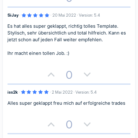
i
i
i
i
(
o
e
e
m
m
)
v
v
5
SiJay
20 Mai 2022
Version: 5.4
s
g
,
m
m
e
e
0
Es hat alles super geklappt, richtig tolles Template.
i
a
0
S
e
e
S
S
Stylisch, sehr übersichtlich und total hilfreich. Kann es
t
t
t
e
jetzt schon auf jeden Fall weiter empfehlen.
r
t
t
n
i
i
(
Ihr macht einen tollen Job. :)
i
i
e
)
v
v
m
m
P
N
0
e
e
m
m
o
e
S
S
e
e
5
iss2k
2 Mai 2022
Version: 5.4
s
g
t
t
,
0
Alles super geklappt freu mich auf erfolgreiche trades
i
a
0
i
i
S
t
t
t
m
m
e
r
P
N
0
n
i
i
m
m
(
o
e
e
)