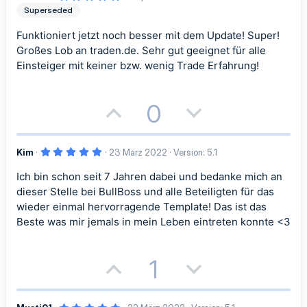
S
S
s
g
,
Superseded
0
t
t
i
a
0
S
Funktioniert jetzt noch besser mit dem Update! Super!
t
i
i
t
t
e
Großes Lob an traden.de. Sehr gut geeignet für alle
r
Einsteiger mit keiner bzw. wenig Trade Erfahrung!
m
m
n
i
i
(
e
m
m
)
v
v
P
N
0
e
e
e
e
o
e
S
S
5
Kim
23 März 2022
Version: 5.1
s
g
,
0
t
t
Ich bin schon seit 7 Jahren dabei und bedanke mich an
i
a
0
S
dieser Stelle bei BullBoss und alle Beteiligten für das
i
i
t
t
t
e
wieder einmal hervorragende Template! Das ist das
r
m
m
Beste was mir jemals in mein Leben eintreten konnte <3
n
i
i
(
e
m
m
)
v
v
P
N
1
e
e
e
e
o
e
5