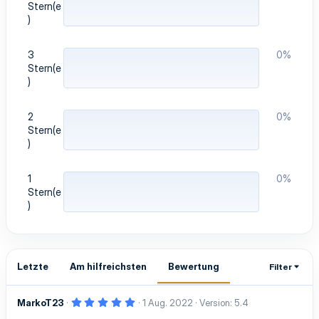
Stern(e
)
3
0%
Stern(e
)
2
0%
Stern(e
)
1
0%
Stern(e
)
Letzte
Am hilfreichsten
Bewertung
Filter
5
MarkoT23
1 Aug. 2022
Version: 5.4
,