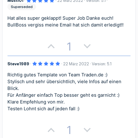
S
S
Musti01
22 März 2022
Version: 5.1
s
g
,
Superseded
0
t
t
i
a
0
S
Hat alles super geklappt! Super Job Danke euch!
i
i
t
t
t
e
BullBoss vergiss meine Email hat sich damit erledigt!!
r
m
m
n
i
i
(
e
m
m
P
N
1
)
v
v
e
e
o
e
e
e
5
Steve1989
22 März 2022
Version: 5.1
s
g
S
S
,
0
Richtig gutes Template von Team Traden.de :)
i
a
0
t
t
S
Stylisch und sehr übersichtlich, viele Infos auf einen
t
t
t
e
Blick.
i
i
r
Für Anfänger einfach Top besser geht es garnicht :)
n
i
i
(
m
m
Klare Empfehlung von mir.
e
)
Testen Lohnt sich auf jeden fall :)
v
v
m
m
e
e
e
e
P
N
1
S
S