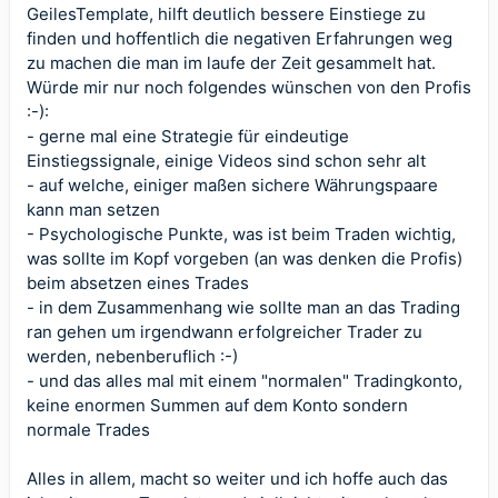
0
GeilesTemplate, hilft deutlich bessere Einstiege zu
0
S
finden und hoffentlich die negativen Erfahrungen weg
t
e
zu machen die man im laufe der Zeit gesammelt hat.
r
Würde mir nur noch folgendes wünschen von den Profis
n
(
:-):
e
)
- gerne mal eine Strategie für eindeutige
Einstiegssignale, einige Videos sind schon sehr alt
- auf welche, einiger maßen sichere Währungspaare
kann man setzen
- Psychologische Punkte, was ist beim Traden wichtig,
was sollte im Kopf vorgeben (an was denken die Profis)
beim absetzen eines Trades
- in dem Zusammenhang wie sollte man an das Trading
ran gehen um irgendwann erfolgreicher Trader zu
werden, nebenberuflich :-)
- und das alles mal mit einem "normalen" Tradingkonto,
keine enormen Summen auf dem Konto sondern
normale Trades
Alles in allem, macht so weiter und ich hoffe auch das