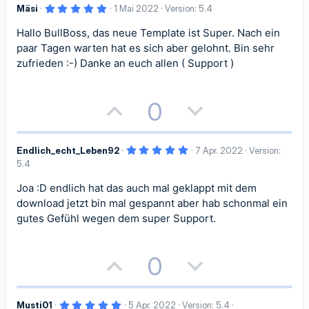
v
v
e
e
5
Mäsi
1 Mai 2022
Version: 5.4
s
g
,
e
e
0
Hallo BullBoss, das neue Template ist Super. Nach ein
i
a
0
S
S
S
paar Tagen warten hat es sich aber gelohnt. Bin sehr
t
t
t
e
zufrieden :-) Danke an euch allen ( Support )
r
t
t
n
i
i
(
i
i
e
P
N
0
)
v
v
m
m
o
e
e
e
m
m
5
Endlich_echt_Leben92
7 Apr. 2022
Version:
s
g
S
S
,
5.4
0
e
e
i
a
0
t
t
S
Joa :D endlich hat das auch mal geklappt mit dem
t
t
t
download jetzt bin mal gespannt aber hab schonmal ein
e
i
i
r
gutes Gefühl wegen dem super Support.
n
i
i
(
m
m
e
)
v
v
P
N
0
m
m
e
e
o
e
e
e
5
Musti01
5 Apr. 2022
Version: 5.4