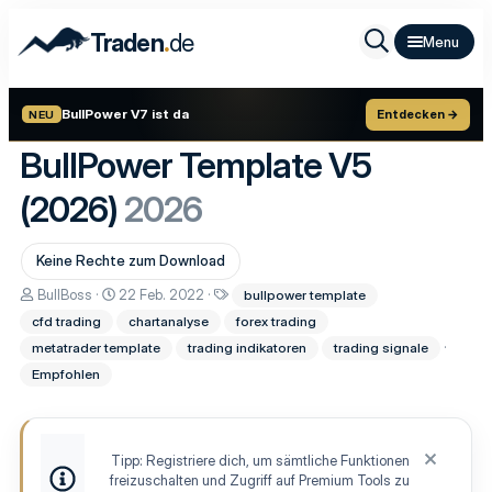
.
Traden
de
BullPower V7 ist da
Entdecken →
NEU
BullPower Template V5
(2026)
2026
Keine Rechte zum Download
A
D
S
BullBoss
22 Feb. 2022
bullpower template
u
a
c
cfd trading
chartanalyse
forex trading
t
t
h
o
u
l
metatrader template
trading indikatoren
trading signale
r
m
a
Empfohlen
E
g
r
w
s
o
t
r
e
t
Tipp: Registriere dich, um sämtliche Funktionen
l
e
freizuschalten und Zugriff auf Premium Tools zu
l