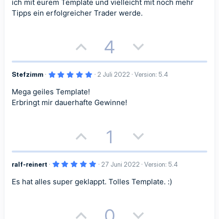
ich mit eurem Template und vielleicht mit noch mehr
Tipps ein erfolgreicher Trader werde.
P
N
4
o
e
5
Stefzimm
2 Juli 2022
Version: 5.4
s
g
,
0
Mega geiles Template!
i
a
0
S
Erbringt mir dauerhafte Gewinne!
t
t
t
e
r
n
i
i
P
N
1
(
e
)
v
v
o
e
e
e
5
ralf-reinert
27 Juni 2022
Version: 5.4
s
g
,
0
S
S
Es hat alles super geklappt. Tolles Template. :)
i
a
0
S
t
t
t
t
t
e
r
P
N
0
n