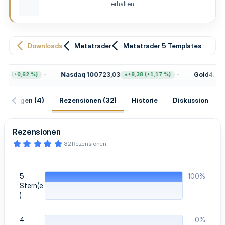
erhalten.
u
n
g
Downloads
Metatrader
Metatrader 5 Templates
Nasdaq 100
723,03
Gold
4.399,7
8 (+0,62 %)
+8,38 (+1,17 %)
isierungen (4)
Rezensionen (32)
Historie
Diskussion
Rezensionen
5
32 Rezensionen
,
0
0
S
5
100%
t
e
Stern(e
r
)
n
(
e
4
0%
)