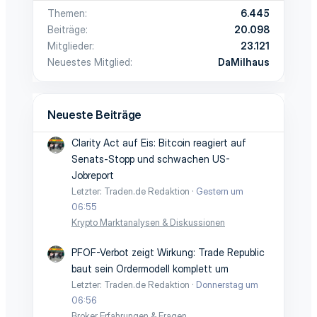
Themen
6.445
t
t
Beiträge
20.098
i
i
Mitglieder
23.121
Neuestes Mitglied
DaMilhaus
m
m
m
m
Neueste Beiträge
e
e
Clarity Act auf Eis: Bitcoin reagiert auf
Senats-Stopp und schwachen US-
Jobreport
Letzter: Traden.de Redaktion
Gestern um
06:55
Krypto Marktanalysen & Diskussionen
PFOF-Verbot zeigt Wirkung: Trade Republic
baut sein Ordermodell komplett um
Letzter: Traden.de Redaktion
Donnerstag um
06:56
Broker Erfahrungen & Fragen