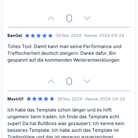
m
m
i
i
(
e
m
m
)
v
v
P
N
0
e
e
e
e
o
e
S
S
5
BenGel
30 Nov. 2024
Version: 2024-04-24
s
g
,
0
t
t
Tolles Tool. Damit kann man seine Performance und
i
a
0
S
Treffsicherheit deutlich steigern. Danke dafür. Bin
t
i
i
t
t
e
gespannt auf die kommenden Weiterentwicklungen
r
m
m
n
i
i
(
e
P
N
0
m
m
)
v
v
o
e
e
e
e
e
5
Musti01
28 Nov. 2024
Version: 2024-04-24
s
g
S
S
,
0
Ich habe das Template schon länger und es hilft
i
a
0
t
t
S
ungemein beim traden. Ich finde das Template echt
t
t
t
e
super! Da hat BullBoss was gezaubert, ich kenne kein
i
i
r
besseres Template. Ich habe auch das Template im
n
i
i
(
TradingView und das ist genauso ausgezeichnet,