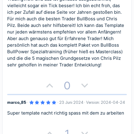
m
m
e
)
vielleicht sogar ein Tick besser! Ich bin echt froh, das
v
v
m
m
ich per Zufall auf diese Seite vor Jahren gestoßen bin.
e
e
Für mich auch die besten Trader BullBoss und Chris
e
e
Pilz. Beide auch sehr hilfsbereit! Ich kann das Template
S
S
nur jeden wärmstens empfehlen vor allem Anfängern!
t
t
Aber auch genauso gut für Erfahrene Trader! Mich
persönlich hat auch das komplett Paket von BullBoss
i
i
BullPower Spezialtraining (früher hieß es Masterclass)
und die die 5 magischen Grundgesetze von Chris Pilz
m
m
sehr geholfen in meiner Trader Entwicklung!
m
m
e
e
P
N
0
o
e
5
marco_85
23 Juni 2024
Version: 2024-04-24
s
g
,
0
Super template nacht richtig spass mit dem zu arbeiten
i
a
0
S
t
t
t
e
r
P
N
1
n