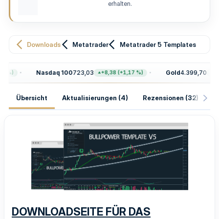
erhalten.
u
n
g
Downloads
Metatrader
Metatrader 5 Templates
Nasdaq 100
723,03
Gold
4.399,70
)
+8,38 (+1,17 %)
+100,1
Übersicht
Aktualisierungen (4)
Rezensionen (32)
H
DOWNLOADSEITE FÜR DAS