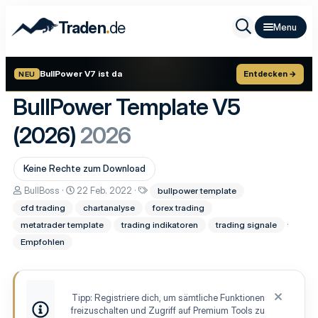
.
Traden
de
BullPower V7 ist da
Entdecken →
NEU
BullPower Template V5
(2026)
2026
Keine Rechte zum Download
A
D
S
BullBoss
22 Feb. 2022
bullpower template
u
a
c
cfd trading
chartanalyse
forex trading
t
t
h
o
u
l
metatrader template
trading indikatoren
trading signale
r
m
a
Empfohlen
E
g
r
w
s
o
t
r
e
t
Tipp: Registriere dich, um sämtliche Funktionen
l
e
freizuschalten und Zugriff auf Premium Tools zu
l