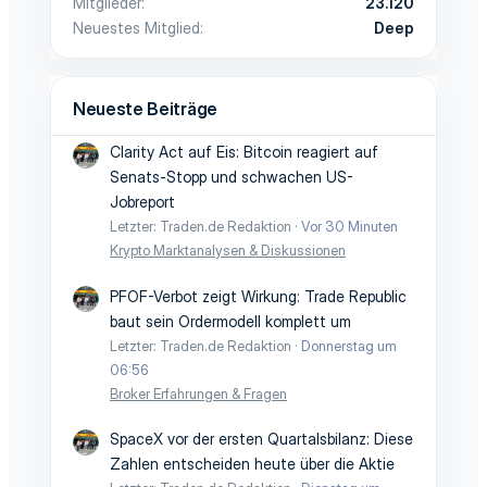
Mitglieder
23.120
m
m
Neuestes Mitglied
Deep
m
m
e
e
Neueste Beiträge
Clarity Act auf Eis: Bitcoin reagiert auf
Senats-Stopp und schwachen US-
Jobreport
Letzter: Traden.de Redaktion
Vor 30 Minuten
Krypto Marktanalysen & Diskussionen
PFOF-Verbot zeigt Wirkung: Trade Republic
baut sein Ordermodell komplett um
Letzter: Traden.de Redaktion
Donnerstag um
06:56
Broker Erfahrungen & Fragen
SpaceX vor der ersten Quartalsbilanz: Diese
Zahlen entscheiden heute über die Aktie