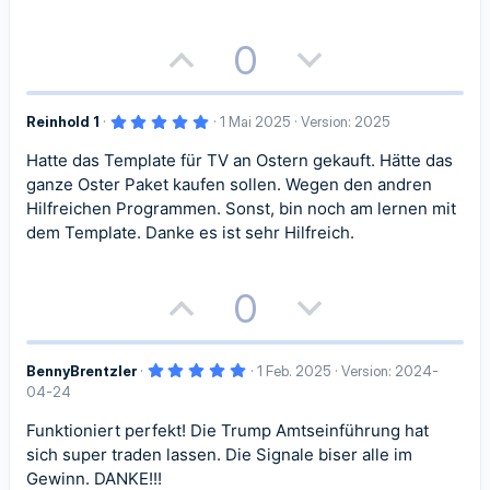
i
a
S
t
t
t
e
r
P
N
0
n
i
i
(
o
e
e
)
v
v
5
Reinhold 1
1 Mai 2025
Version: 2025
s
g
,
e
e
0
Hatte das Template für TV an Ostern gekauft. Hätte das
i
a
0
S
S
S
ganze Oster Paket kaufen sollen. Wegen den andren
t
t
t
e
Hilfreichen Programmen. Sonst, bin noch am lernen mit
r
t
t
dem Template. Danke es ist sehr Hilfreich.
n
i
i
(
i
i
e
)
v
v
P
N
0
m
m
e
e
o
e
m
m
S
S
5
BennyBrentzler
1 Feb. 2025
Version: 2024-
s
g
e
e
,
04-24
0
t
t
i
a
0
S
Funktioniert perfekt! Die Trump Amtseinführung hat
i
i
t
t
t
sich super traden lassen. Die Signale biser alle im
e
r
Gewinn. DANKE!!!
n