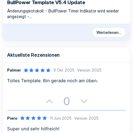
BullPower Template V5.4 Update
Änderungsprotokoll: - BullPower Timer Indikator wird wieder
angezeigt -...
Weiterlesen…
Aktuellste Rezensionen
5
Palmer
9 Okt. 2025
Version: 2025
,
0
Tolles Template. Bin gerade noch am üben.
0
S
t
e
r
P
N
0
n
(
o
e
e
)
5
Piero
11 Juni 2025
Version: 2025
s
g
,
0
Super und sehr hilfreich!
0