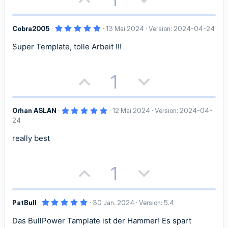
i
i
(
o
e
e
)
v
v
5
Cobra2005
13 Mai 2024
Version: 2024-04-24
s
g
,
e
e
0
Super Template, tolle Arbeit !!!
i
a
0
S
S
S
t
t
t
e
r
P
N
t
t
1
n
i
i
(
o
e
i
i
e
)
v
v
5
Orhan ASLAN
12 Mai 2024
Version: 2024-04-
s
g
m
m
,
24
e
e
0
i
a
m
m
0
S
really best
S
S
t
t
t
e
e
e
r
t
t
n
i
i
P
N
1
(
i
i
e
)
v
v
o
e
m
m
5
PatBull
30 Jan. 2024
e
Version: 5.4
e
s
g
,
m
m
0
Das BullPower Tamplate ist der Hammer! Es spart
S
S
0