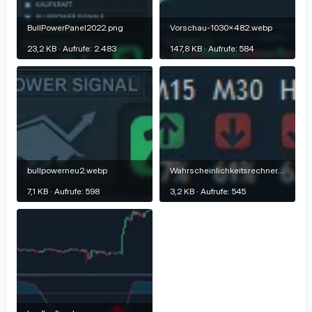
BullPowerPanel2022.png
Vorschau-1030x482.webp
23,2 KB · Aufrufe: 2.483
147,8 KB · Aufrufe: 584
bullpowerneu2.webp
Wahrscheinlichkeitsrechner.webp
7,1 KB · Aufrufe: 598
3,2 KB · Aufrufe: 545