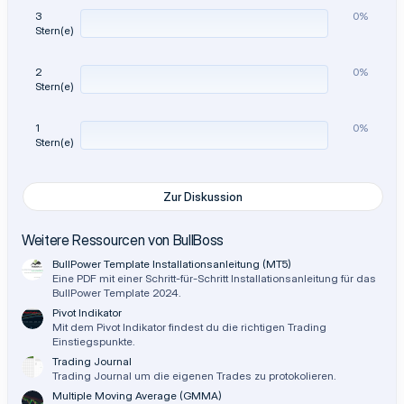
e
)
3
0%
Stern(e)
2
0%
Stern(e)
1
0%
Stern(e)
Zur Diskussion
Weitere Ressourcen von BullBoss
BullPower Template Installationsanleitung (MT5)
Eine PDF mit einer Schritt-für-Schritt Installationsanleitung für das
BullPower Template 2024.
Pivot Indikator
Mit dem Pivot Indikator findest du die richtigen Trading
Einstiegspunkte.
Trading Journal
Trading Journal um die eigenen Trades zu protokolieren.
Multiple Moving Average (GMMA)