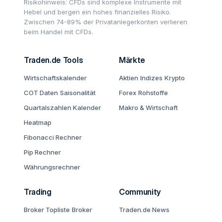
Risikohinweis: CFDs sind komplexe Instrumente mit
Hebel und bergen ein hohes finanzielles Risiko.
Zwischen 74-89% der Privatanlegerkonten verlieren
beim Handel mit CFDs.
Traden.de Tools
Märkte
Wirtschaftskalender
Aktien
Indizes
Krypto
COT Daten
Saisonalität
Forex
Rohstoffe
Quartalszahlen Kalender
Makro & Wirtschaft
Heatmap
Fibonacci Rechner
Pip Rechner
Währungsrechner
Trading
Community
Broker Topliste
Broker
Traden.de News