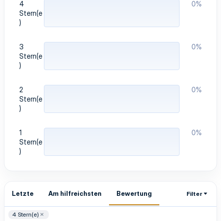
4
0%
)
Stern(e
)
3
0%
Stern(e
)
2
0%
Stern(e
)
1
0%
Stern(e
)
Letzte
Am hilfreichsten
Bewertung
Filter
4 Stern(e)