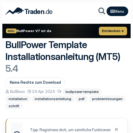
.
Traden
de
BullPower V7 ist da
Entdecken →
NEU
BullPower Template
Installationsanleitung (MT5)
5.4
Keine Rechte zum Download
A
D
S
BullBoss
24 Apr. 2024
bullpower template
u
a
c
installation
installationsanleitung
pdf
problemlösungen
t
t
h
o
u
l
schrift
r
m
a
E
g
r
w
s
o
t
r
Tipp: Registriere dich, um sämtliche Funktionen