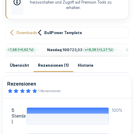
e
t
freizuschalten und Zugriff auf Premium Tools zu
l
e
erhalten.
l
u
n
g
Downloads
BullPower Template
Nasdaq 100
723,03
Gold
+47,68 (+0,62 %)
+8,38 (+1,17 %)
Übersicht
Rezensionen (1)
Historie
Rezensionen
5
1 Rezensionen
,
0
0
S
5
100%
t
e
Stern(e
r
)
n
(
e