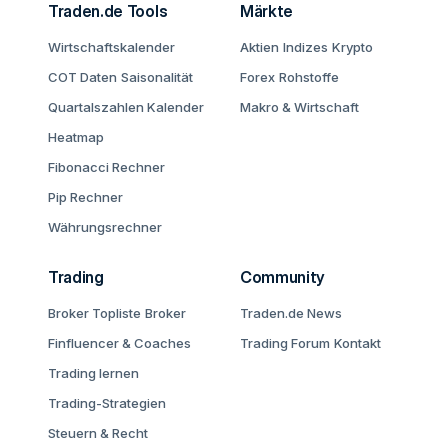
Traden.de Tools
Märkte
Wirtschaftskalender
Aktien
Indizes
Krypto
COT Daten
Saisonalität
Forex
Rohstoffe
Quartalszahlen Kalender
Makro & Wirtschaft
Heatmap
Fibonacci Rechner
Pip Rechner
Währungsrechner
Trading
Community
Broker Topliste
Broker
Traden.de News
Finfluencer & Coaches
Trading Forum
Kontakt
Trading lernen
Trading-Strategien
Steuern & Recht