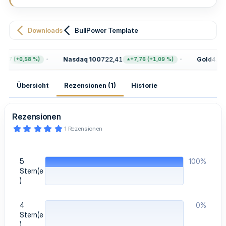
n
g
Downloads
BullPower Template
Nasdaq 100
722,41
Gold
4.401
,67 (+0,58 %)
+7,76 (+1,09 %)
Übersicht
Rezensionen (1)
Historie
Rezensionen
5
1 Rezensionen
,
0
0
S
5
100%
t
e
Stern(e
r
)
n
(
e
4
0%
)
Stern(e
)