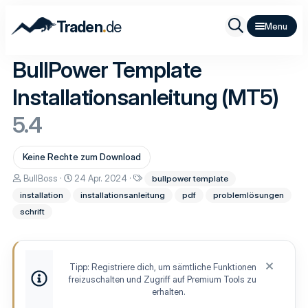
.
Traden
de
BullPower Template
Installationsanleitung (MT5)
5.4
Keine Rechte zum Download
A
D
S
BullBoss
24 Apr. 2024
bullpower template
u
a
c
installation
installationsanleitung
pdf
problemlösungen
t
t
h
o
u
l
schrift
r
m
a
E
g
r
w
s
o
t
r
Tipp: Registriere dich, um sämtliche Funktionen
e
t
freizuschalten und Zugriff auf Premium Tools zu
l
e
erhalten.
l
u