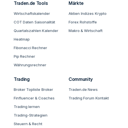
Traden.de Tools
Märkte
Wirtschaftskalender
Aktien
Indizes
Krypto
COT Daten
Saisonalität
Forex
Rohstoffe
Quartalszahlen Kalender
Makro & Wirtschaft
Heatmap
Fibonacci Rechner
Pip Rechner
Währungsrechner
Trading
Community
Broker Topliste
Broker
Traden.de News
Finfluencer & Coaches
Trading Forum
Kontakt
Trading lernen
Trading-Strategien
Steuern & Recht