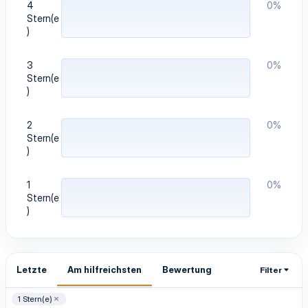
4
0%
)
Stern(e
)
3
0%
Stern(e
)
2
0%
Stern(e
)
1
0%
Stern(e
)
Letzte
Am hilfreichsten
Bewertung
Filter
1 Stern(e)