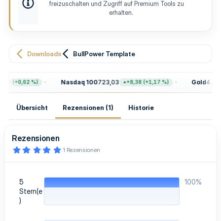
e
t
freizuschalten und Zugriff auf Premium Tools zu
l
e
erhalten.
l
u
n
g
Downloads
BullPower Template
Nasdaq 100
723,03
Gold
4.399
68 (+0,62 %)
+8,38 (+1,17 %)
Übersicht
Rezensionen (1)
Historie
Rezensionen
5
1 Rezensionen
,
0
0
S
5
100%
t
e
Stern(e
r
)
n
(
e