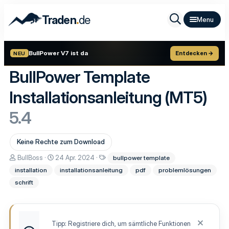
.
Traden
de
BullPower V7 ist da
Entdecken →
NEU
BullPower Template
Installationsanleitung (MT5)
5.4
Keine Rechte zum Download
A
D
S
BullBoss
24 Apr. 2024
bullpower template
u
a
c
installation
installationsanleitung
pdf
problemlösungen
t
t
h
o
u
l
schrift
r
m
a
E
g
r
w
s
o
t
r
Tipp: Registriere dich, um sämtliche Funktionen