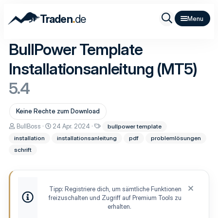
.
Traden
de
BullPower Template
Installationsanleitung (MT5)
5.4
Keine Rechte zum Download
A
D
S
BullBoss
24 Apr. 2024
bullpower template
u
a
c
installation
installationsanleitung
pdf
problemlösungen
t
t
h
o
u
l
schrift
r
m
a
E
g
r
w
s
o
t
r
Tipp: Registriere dich, um sämtliche Funktionen
e
t
freizuschalten und Zugriff auf Premium Tools zu
l
e
erhalten.
l
u