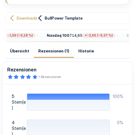
n
g
Downloads
BullPower Template
Nasdaq 100
714,65
Gold
4
−13,59 (−0,18 %)
−2,65 (−0,37 %)
Übersicht
Rezensionen (1)
Historie
Rezensionen
5
1 Rezensionen
,
0
0
S
5
100%
t
e
Stern(e
r
)
n
(
e
4
0%
)
Stern(e
)